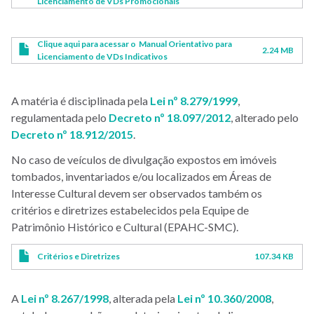
Licenciamento de VDs Promocionais
Clique aqui para acessar o Manual Orientativo para
2.24 MB
Licenciamento de VDs Indicativos
A matéria é disciplinada pela
Lei nº 8.279/1999
,
regulamentada pelo
Decreto nº 18.097/2012
, alterado pelo
Decreto nº 18.912/2015
.
No caso de veículos de divulgação expostos em imóveis
tombados, inventariados e/ou localizados em Áreas de
Interesse Cultural devem ser observados também os
critérios e diretrizes estabelecidos pela Equipe de
Patrimônio Histórico e Cultural (EPAHC-SMC).
Critérios e Diretrizes
107.34 KB
A
Lei nº 8.267/1998
, alterada pela
Lei nº 10.360/2008
,