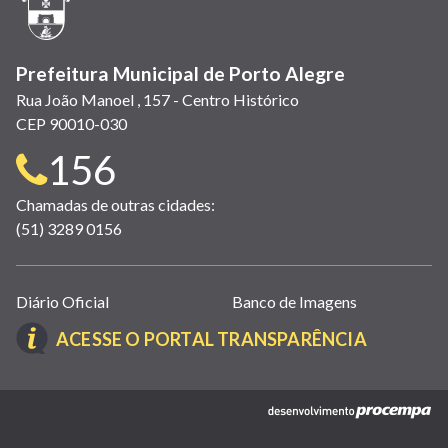
janela)
Prefeitura Municipal de Porto Alegre
Rua João Manoel , 157 - Centro Histórico
CEP 90010-030
Telefone
156
para
Chamadas de outras cidades:
(51) 3289 0156
contato:
Links
Diário Oficial
Banco de Imagens
úteis
(LINK
ACESSE O PORTAL TRANSPARÊNCIA
(abrem
ABRE
em
EM
nova
(link
NOVA
janela)
abre
JANELA)