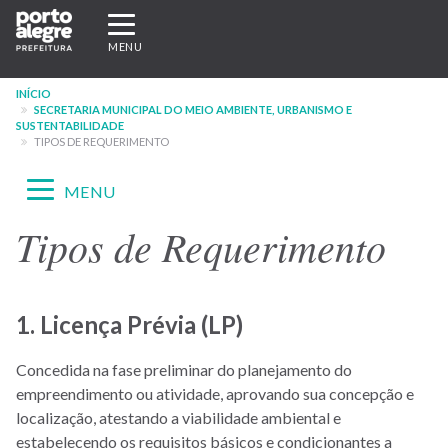
Pular
Expandir/recolher
para
navegação
MENU
o
conteúdo
INÍCIO
principal
SECRETARIA MUNICIPAL DO MEIO AMBIENTE, URBANISMO E
SUSTENTABILIDADE
TIPOS DE REQUERIMENTO
Expandir/recolher
MENU
navegação
Tipos de Requerimento
Menu
-
site
1. Licença Prévia (LP)
SMAMUS
Concedida na fase preliminar do planejamento do
empreendimento ou atividade, aprovando sua concepção e
localização, atestando a viabilidade ambiental e
estabelecendo os requisitos básicos e condicionantes a