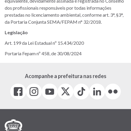
equivalente, devidamente assinada e registrada no Conselho
dos profissionais responsáveis por todas informações
prestadas no licenciamento ambiental, conforme art. 3°, §3°,
da Portaria Conjunta SEMA/FEPAM n° 32/2018.
Legislação
Art. 199 da Lei Estadual nº 15.434/2020
Portaria Fepam nº 458, de 30/08/2024
Acompanhe a prefeitura nas redes
Facebook
Instagram
Youtube
X
Tiktok
LinkedIn
Flickr
(link
(link
(link
(Antigo
(link
(link
(link
abre
abre
abre
Twitter)
abre
abre
abre
em
em
em
(link
em
em
em
nova
nova
nova
abre
nova
nova
nova
janela)
janela)
janela)
em
janela)
janela)
janela)
nova