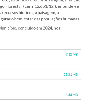
go Florestal, (Lei nº12.651/12:), entende-se
 recursos hídricos, a paisagem, a
assegurar o bem-estar das populações humanas.
unicípio, concluído em 2024, nos
7.12 MB
29.31 MB
4.88 MB