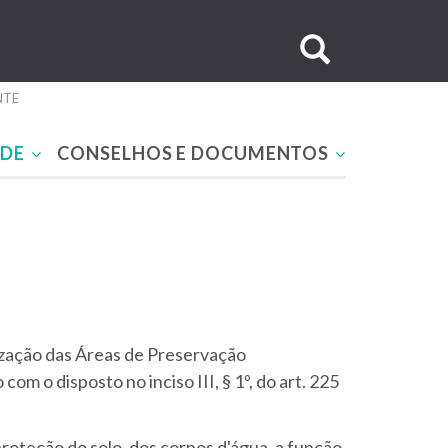
Buscar
no
NTE
site
ADE
CONSELHOS E DOCUMENTOS
rização das Áreas de Preservação
 o disposto no inciso III, § 1º, do art. 225
oteção do solo, dos corpos d'água, a função