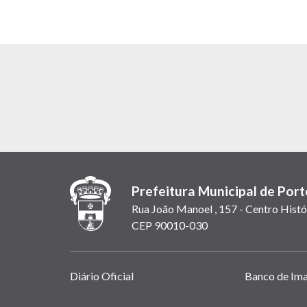
Prefeitura Municipal de Port
Rua João Manoel , 157 - Centro Histó
CEP 90010-030
Links
Diário Oficial
Banco de Im
úteis