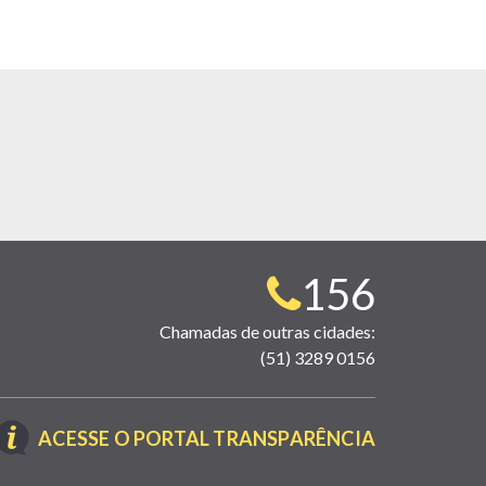
Telefone
156
para
Chamadas de outras cidades:
(51) 3289 0156
contato:
(LINK
ACESSE O PORTAL TRANSPARÊNCIA
ABRE