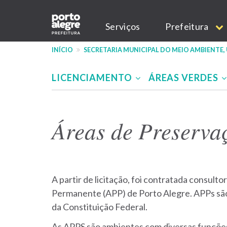
Pular
Main
para
Serviços
Prefeitura
o
navigation
conteúdo
INÍCIO
SECRETARIA MUNICIPAL DO MEIO AMBIENTE,
principal
LICENCIAMENTO
ÁREAS VERDES
Menu
-
Áreas de Preserva
site
SMAMUS
A partir de licitação, foi contratada consul
Permanente (APP) de Porto Alegre. APPs são e
da Constituição Federal.
As APPS são ambientes com diversas funções