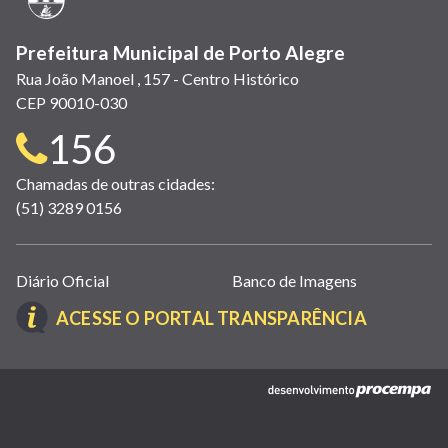
Prefeitura Municipal de Porto Alegre
Rua João Manoel , 157 - Centro Histórico
CEP 90010-030
Telefone
156
para
Chamadas de outras cidades:
(51) 3289 0156
contato:
Links
Diário Oficial
Banco de Imagens
úteis
(LINK
ACESSE O PORTAL TRANSPARÊNCIA
(abrem
ABRE
em
EM
nova
(link
NOVA
janela)
abre
JANELA)
em