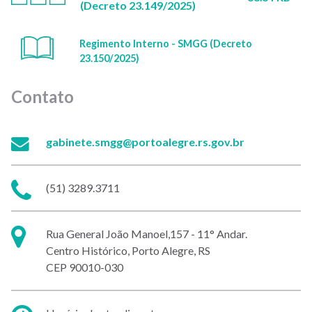
(Decreto 23.149/2025)
Regimento Interno - SMGG (Decreto
23.150/2025)
Contato
E-
gabinete.smgg@portoalegre.rs.gov.br
mail:
Telefone:
(51) 3289.3711
Endereço:
Rua General João Manoel,157 - 11° Andar.
Centro Histórico, Porto Alegre, RS
CEP 90010-030