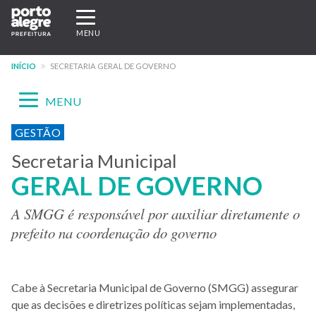
Pular
Expandir/recolher
para
navegação
MENU
o
conteúdo
INÍCIO
SECRETARIA GERAL DE GOVERNO
principal
Expandir/recolher
MENU
navegação
Menu
GESTÃO
-
Secretaria Municipal
GERAL DE GOVERNO
site
SMGG
A SMGG é responsável por auxiliar diretamente o
prefeito na coordenação do governo
Cabe à Secretaria Municipal de Governo (SMGG) assegurar
que as decisões e diretrizes políticas sejam implementadas,