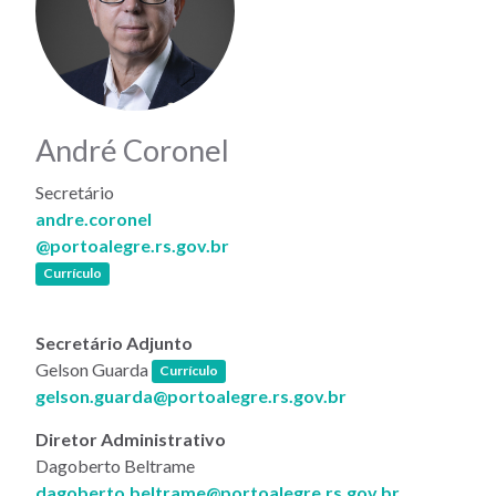
André Coronel
Secretário
andre.coronel
@portoalegre.rs.gov.br
(link abre em nova janela)
Currículo
Secretário Adjunto
(link abre em nova janela)
Gelson Guarda
Currículo
gelson.guarda@portoalegre.rs.gov.br
Diretor Administrativo
Dagoberto Beltrame
dagoberto.beltrame@portoalegre.rs.gov.br