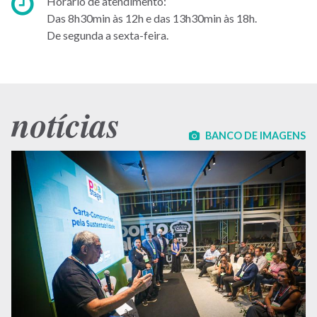
Horário
Horário de atendimento:
de
Das 8h30min às 12h e das 13h30min às 18h.
atendimento:
De segunda a sexta-feira.
notícias
BANCO DE IMAGENS