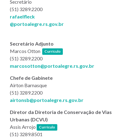
Secretário
(51) 3289.2200
rafaelfleck
@portoalegre.rs.gov.br
Secretário Adjunto
(link abre em nova janela)
Marcos Otton
Currículo
(51) 3289.2200
marcosotton@portoalegre.rs.gov.br
Chefe de Gabinete
Airton Barnasque
(51) 3289.2200
airtonsb@portoalegre.rs.gov.br
Diretor da Diretoria de Conservação de Vias
Urbanas (DCVU)
(link abre em nova janela)
Assis Arrojo
Currículo
(51) 3289.8501