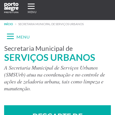
Pular
Expandir/recolher
para
navegação
MENU
o
conteúdo
INÍCIO
SECRETARIA MUNICIPAL DE SERVIÇOS URBANOS
principal
Expandir/recolher
MENU
navegação
Secretaria Municipal de
Menu
SERVIÇOS URBANOS
-
site
A Secretaria Municipal de Serviços Urbanos
(SMSUrb) atua na coordenação e no controle de
SMSURB
ações de zeladoria urbana, tais como limpeza e
manutenção.