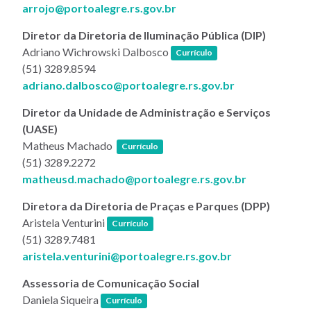
arrojo@portoalegre.rs.gov.br
Diretor da Diretoria de Iluminação Pública (DIP)
(link abre em nova janela)
Adriano Wichrowski Dalbosco
Currículo
(51) 3289.8594
adriano.dalbosco@portoalegre.rs.gov.br
Diretor da Unidade de Administração e Serviços
(UASE)
(link abre em nova janela)
Matheus Machado
Currículo
(51) 3289.2272
matheusd.machado@portoalegre.rs.gov.br
Diretora da Diretoria de Praças e Parques (DPP)
(link abre em nova janela)
Aristela Venturini
Currículo
(51) 3289.7481
aristela.venturini@portoalegre.rs.gov.br
Assessoria de Comunicação Social
(link abre em nova janela)
Daniela Siqueira
Currículo