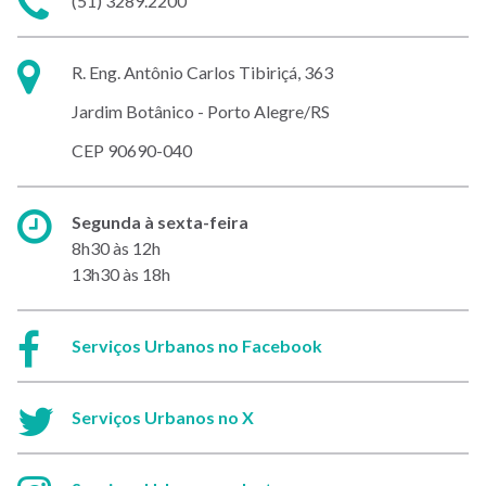
(51) 3289.2200
Endereço:
R. Eng. Antônio Carlos Tibiriçá, 363
Jardim Botânico - Porto Alegre/RS
CEP 90690-040
Horário
Segunda à sexta-feira
de
8h30 às 12h
atendimento:
13h30 às 18h
Facebook:
Serviços Urbanos no Facebook
Twitter:
Serviços Urbanos no X