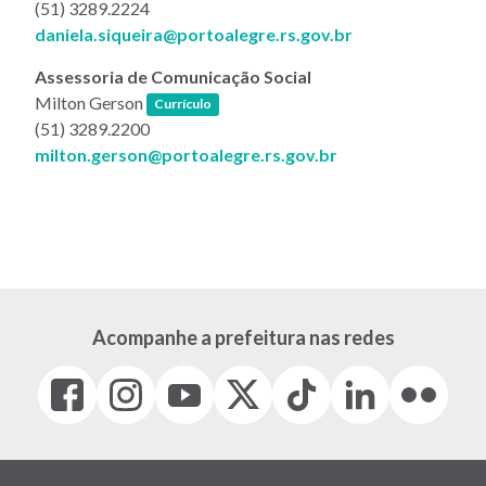
(51) 3289.2224
daniela.siqueira@portoalegre.rs.gov.br
Assessoria de Comunicação Social
(link abre em nova janela)
Milton Gerson
Currículo
(51) 3289.2200
milton.gerson@portoalegre.rs.gov.br
Acompanhe a prefeitura nas redes
Facebook
Instagram
Youtube
X
Tiktok
LinkedIn
Flickr
(link
(link
(link
(Antigo
(link
(link
(link
abre
abre
abre
Twitter)
abre
abre
abre
em
em
em
(link
em
em
em
nova
nova
nova
abre
nova
nova
nova