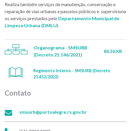
Realiza também serviços de manutenção, conservação e
reparação de vias urbanas e passeios públicos e supervisiona
os serviços prestados pelo
Departamento Municipal de
Limpeza Urbana (DMLU)
.
Organograma - SMSURB
86.36 KB
(Decreto 21.146/2021)
Regimento Interno - SMSURB (Decreto
21.452/2022)
Contato
E-
smsurb@portoalegre.rs.gov.br
mail:
Telefone: