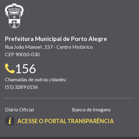
janela)
janela)
janela)
em
janela)
janela)
janela)
nova
janela)
Prefeitura Municipal de Porto Alegre
Rua João Manoel , 157 - Centro Histórico
CEP 90010-030
Telefone
156
para
Chamadas de outras cidades:
(51) 3289 0156
contato:
Links
Diário Oficial
Banco de Imagens
úteis
(LINK
ACESSE O PORTAL TRANSPARÊNCIA
(abrem
ABRE
em
EM
nova