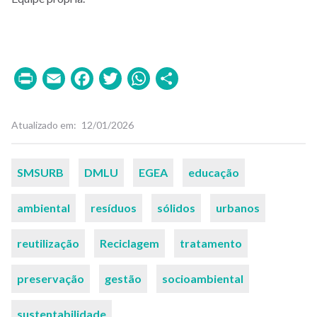
Print
Email
Facebook
Twitter
WhatsApp
Share
Atualizado em
12/01/2026
Palavras-
SMSURB
DMLU
EGEA
educação
chaves
ambiental
resíduos
sólidos
urbanos
reutilização
Reciclagem
tratamento
preservação
gestão
socioambiental
sustentabilidade