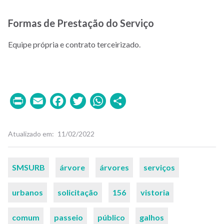
Formas de Prestação do Serviço
Equipe própria e contrato terceirizado.
Print
Email
Facebook
Twitter
WhatsApp
Share
Atualizado em
11/02/2022
Palavras-
SMSURB
árvore
árvores
serviços
chaves
urbanos
solicitação
156
vistoria
comum
passeio
público
galhos