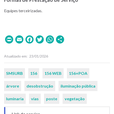
Equipes terceirizadas.
Print
Email
Facebook
Twitter
WhatsApp
Share
Atualizado em
23/01/2026
Palavras-
SMSURB
156
156 WEB
156+POA
chaves
árvore
desobstrução
iluminação pública
luminaria
vias
poste
vegetação
Link do serviço