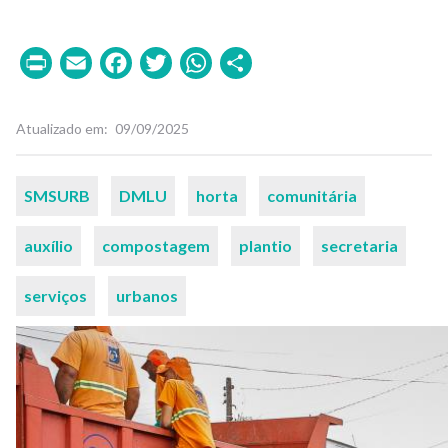
Print
Email
Facebook
Twitter
WhatsApp
Share
Atualizado em
09/09/2025
Palavras-
SMSURB
DMLU
horta
comunitária
chaves
auxílio
compostagem
plantio
secretaria
serviços
urbanos