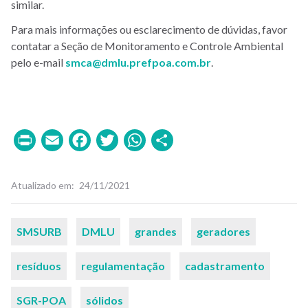
similar.
Para mais informações ou esclarecimento de dúvidas, favor
contatar a Seção de Monitoramento e Controle Ambiental
pelo e-mail
smca@dmlu.prefpoa.com.br
.
Print
Email
Facebook
Twitter
WhatsApp
Share
Atualizado em
24/11/2021
Palavras-
SMSURB
DMLU
grandes
geradores
chaves
resíduos
regulamentação
cadastramento
SGR-POA
sólidos