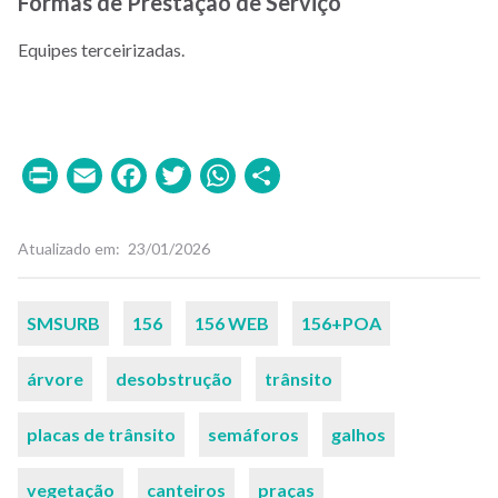
Formas de Prestação de Serviço
Equipes terceirizadas.
Print
Email
Facebook
Twitter
WhatsApp
Share
Atualizado em
23/01/2026
Palavras-
SMSURB
156
156 WEB
156+POA
chaves
árvore
desobstrução
trânsito
placas de trânsito
semáforos
galhos
vegetação
canteiros
praças