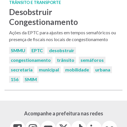
TRÂNSITO E TRANSPORTE
Desobstruir
Congestionamento
Ações da EPTC para ajustes em tempos semafóricos ou
presença de fiscais nos locais de congestionamento
Palavras-
SMMU
EPTC
desobstruir
chaves:
congestionamento
trânsito
semáforos
secretaria
municipal
mobilidade
urbana
156
SMIM
Acompanhe a prefeitura nas redes
Facebook
Instagram
Youtube
X
Tiktok
LinkedIn
Flickr