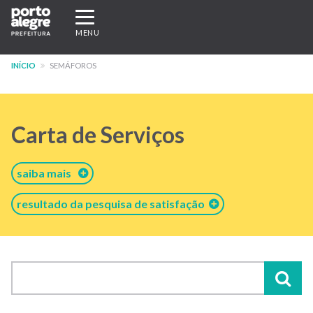
Pular
Expandir/recolher
para
navegação
MENU
o
conteúdo
INÍCIO
SEMÁFOROS
principal
Carta de Serviços
saiba mais
resultado da pesquisa de satisfação