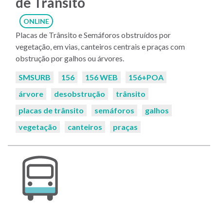
de Trânsito
ONLINE
Placas de Trânsito e Semáforos obstruídos por
vegetação, em vias, canteiros centrais e praças com
obstrução por galhos ou árvores.
Palavras-
SMSURB
156
156 WEB
156+POA
chaves:
árvore
desobstrução
trânsito
placas de trânsito
semáforos
galhos
vegetação
canteiros
praças