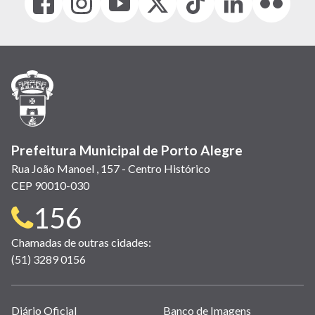
(link
(link
(link
(Antigo
(link
(link
(link
abre
abre
abre
Twitter)
abre
abre
abre
em
em
em
(link
em
em
em
nova
nova
nova
abre
nova
nova
nova
janela)
janela)
janela)
em
janela)
janela)
janela)
nova
janela)
Prefeitura Municipal de Porto Alegre
Rua João Manoel , 157 - Centro Histórico
CEP 90010-030
Telefone
156
para
Chamadas de outras cidades:
(51) 3289 0156
contato:
Links
Diário Oficial
Banco de Imagens