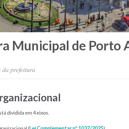
ra Municipal de Porto 
 da prefeitura
rganizacional
á dividida em 4 eixos.
anizacional (
Lei Complementar nº 1037/2025
).