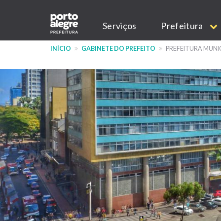
Pular
Main
para
Serviços
Prefeitura
o
navigation
conteúdo
INÍCIO
GABINETE DO PREFEITO
PREFEITURA MUNI
principal