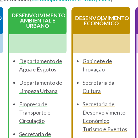
DESENVOLVIMENTO
O
DESENVOLVIMENTO
AMBIENTAL E
ECONÔMICO
URBANO
Departamento de
Gabinete de
Água e Esgotos
Inovação
a
Departamento de
Secretaria da
Limpeza Urbana
Cultura
Empresa de
Secretaria de
Transporte e
Desenvolvimento
Circulação
Econômico,
Turismo e Eventos
Secretaria de