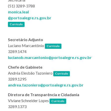
(51) 3289-3788
monica.leal
@portoalegre.rs.gov.br
(link abre em nova janela)
Currículo
Secretário Adjunto
(link abre em nova janela)
Luciano Marcantônio
Currículo
3289.1474
lucianob.marcantonio@portoalegre.rs.gov.br
Chefe de Gabinete
(link abre em nova janela)
Andréa Elesbão Tazoniero
Currículo
3289.1295
andrea.tazoniero@portoalegre.rs.gov.br
Diretora de Transparência e Cidadania
(link abre em nova janela)
Viviane Schneider Lopes
Currículo
3289.1373