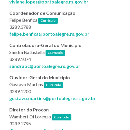
viviane.lopes@portoalegre.rs.gov.br
Coordenador de Comunicação
(link abre em nova janela)
Felipe Benfica
Currículo
3289.3788
felipe.benfica@portoalegre.rs.gov.br
Controladora-Geral do Município
(link abre em nova janela)
Sandra Battistella
Currículo
3289.1074
sandrabc@portoalegre.rs.gov.br
Ouvidor-Geral do Município​
(link abre em nova janela)
Gustavo Martins
Currículo
3289.1200
gustavo.martins@portoalegre.rs.gov.br
Diretor do Procon
(link abre em nova janela)
Wambert Di Lorenzo
Currículo
3289.1796