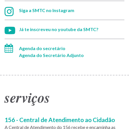
Instagram:
Siga a SMTC no Instagram
Youtube:
Já te inscreveu no youtube da SMTC?
Agenda do secretário
Agenda do Secretário Adjunto
serviços
Paginação
156 - Central de Atendimento ao Cidadão
A Central de Atendimento do 156 recebe e encaminha as