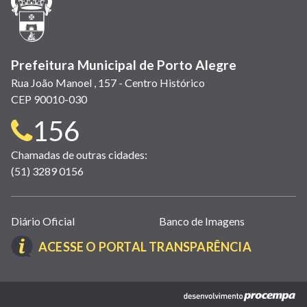
nova
janela)
Prefeitura Municipal de Porto Alegre
Rua João Manoel , 157 - Centro Histórico
CEP 90010-030
Telefone
156
para
Chamadas de outras cidades:
(51) 3289 0156
contato:
Links
Diário Oficial
Banco de Imagens
úteis
(LINK
ACESSE O PORTAL TRANSPARÊNCIA
(abrem
ABRE
em
EM
nova
(link
NOVA
janela)