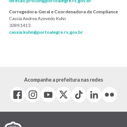
direcao.procon@portoalegre.rs.gov.br
Corregedora-Geral e Coordenadora de Compliance
Cassia Andrea Azevedo Kuhn
3289.1413
cassia.kuhn@portoalegre.rs.gov.br
Acompanhe a prefeitura nas redes
Facebook
Instagram
Youtube
X
Tiktok
LinkedIn
Flickr
(link
(link
(link
(Antigo
(link
(link
(link
abre
abre
abre
Twitter)
abre
abre
abre
em
em
em
(link
em
em
em
nova
nova
nova
abre
nova
nova
nova
janela)
janela)
janela)
em
janela)
janela)
janela)