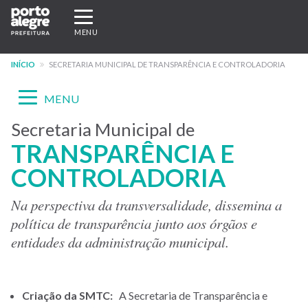
Pular
Expandir/recolher
para
navegação
MENU
o
conteúdo
INÍCIO
SECRETARIA MUNICIPAL DE TRANSPARÊNCIA E CONTROLADORIA
principal
Expandir/recolher
MENU
navegação
Secretaria Municipal de
Menu
TRANSPARÊNCIA E
-
CONTROLADORIA
site
SMTC
Na perspectiva da transversalidade, dissemina a
política de transparência junto aos órgãos e
entidades da administração municipal.
Criação da SMTC:
A Secretaria de Transparência e