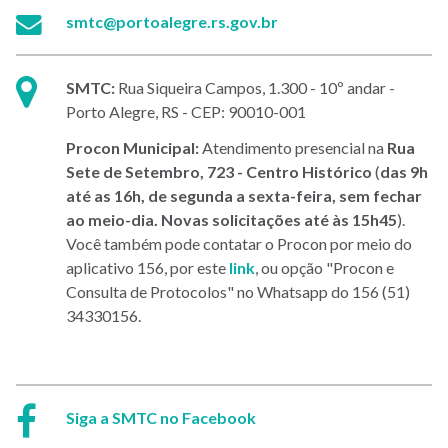
E-
smtc@portoalegre.rs.gov.br
mail:
Endereço:
SMTC:
Rua Siqueira Campos, 1.300 - 10º andar -
Porto Alegre, RS - CEP: 90010-001
Procon Municipal:
Atendimento presencial na
Rua
Sete de Setembro, 723 - Centro Histórico
(
das 9h
até as 16h, de segunda a sexta-feira, sem fechar
ao meio-dia. Novas solicitações até às 15h45
).
Você também pode contatar o Procon por meio do
aplicativo 156, por este
link
, ou opção "Procon e
Consulta de Protocolos" no Whatsapp do 156 (51)
34330156.
Facebook:
Siga a SMTC no Facebook