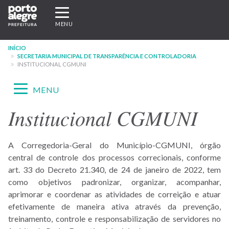
Pular
Expandir/recolher
para
navegação
MENU
o
conteúdo
INÍCIO
principal
SECRETARIA MUNICIPAL DE TRANSPARÊNCIA E CONTROLADORIA
INSTITUCIONAL CGMUNI
Expandir/recolher
MENU
navegação
Institucional CGMUNI
Menu
-
A Corregedoria-Geral do Município-CGMUNI, órgão
site
central de controle dos processos correcionais, conforme
SMTC
art. 33 do Decreto 21.340, de 24 de janeiro de 2022, tem
como objetivos padronizar, organizar, acompanhar,
aprimorar e coordenar as atividades de correição e atuar
efetivamente de maneira ativa através da prevenção,
treinamento, controle e responsabilização de servidores no