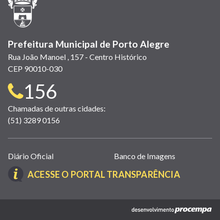
nova
janela)
Prefeitura Municipal de Porto Alegre
Rua João Manoel , 157 - Centro Histórico
CEP 90010-030
Telefone
156
para
Chamadas de outras cidades:
(51) 3289 0156
contato:
Links
Diário Oficial
Banco de Imagens
úteis
(LINK
ACESSE O PORTAL TRANSPARÊNCIA
(abrem
ABRE
em
EM
nova
(link
NOVA
janela)