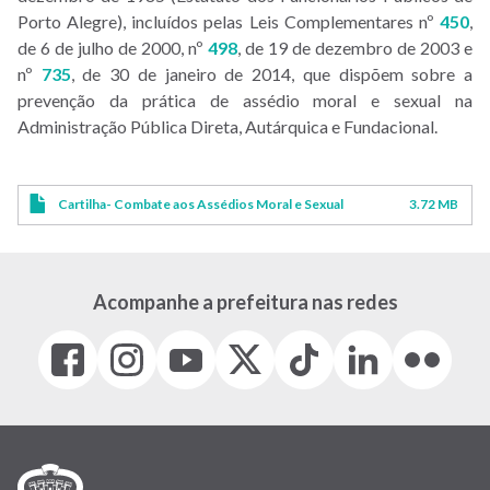
Porto Alegre), incluídos pelas Leis Complementares nº
450
,
de 6 de julho de 2000, nº
498
, de 19 de dezembro de 2003 e
nº
735
, de 30 de janeiro de 2014, que dispõem sobre a
prevenção da prática de assédio moral e sexual na
Administração Pública Direta, Autárquica e Fundacional.
Cartilha- Combate aos Assédios Moral e Sexual
3.72 MB
Acompanhe a prefeitura nas redes
Facebook
Instagram
Youtube
X
Tiktok
LinkedIn
Flickr
(link
(link
(link
(Antigo
(link
(link
(link
abre
abre
abre
Twitter)
abre
abre
abre
em
em
em
(link
em
em
em
nova
nova
nova
abre
nova
nova
nova
janela)
janela)
janela)
em
janela)
janela)
janela)