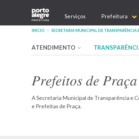
Pular
Main
para
Serviços
Prefeitura
o
navigation
conteúdo
INÍCIO
SECRETARIA MUNICIPAL DE TRANSPARÊNCIA
principal
ATENDIMENTO
TRANSPARÊNCI
Menu
-
Prefeitos de Praça
site
SMTC
A Secretaria Municipal de Transparência e Co
e Prefeitas de Praça.