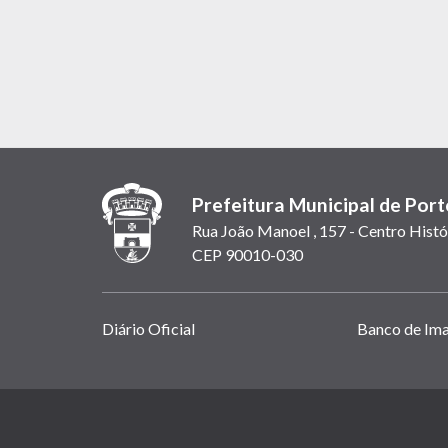
Prefeitura Municipal de Port
Rua João Manoel , 157 - Centro Histó
CEP 90010-030
Links
Diário Oficial
Banco de Im
úteis
(abrem
em
(link
nova
abre
janela)