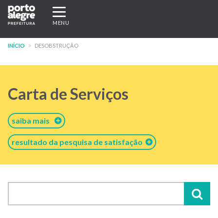
Pular
Expandir/recolher
para
navegação
MENU
o
conteúdo
INÍCIO
DESOBSTRUÇÃO
principal
Carta de Serviços
saiba mais
resultado da pesquisa de satisfação