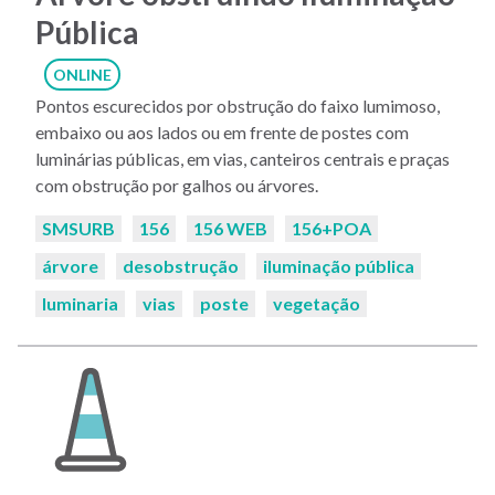
Pública
ONLINE
Pontos escurecidos por obstrução do faixo lumimoso,
embaixo ou aos lados ou em frente de postes com
luminárias públicas, em vias, canteiros centrais e praças
com obstrução por galhos ou árvores.
Palavras-
SMSURB
156
156 WEB
156+POA
chaves:
árvore
desobstrução
iluminação pública
luminaria
vias
poste
vegetação