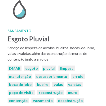
SANEAMENTO
Esgoto Pluvial
Serviço de limpeza de arroios, bueiros, bocas-de-lobo,
valas e valetas, além da reconstrução de muros de
contenção junto a arroios
Palavras-
DMAE
esgoto
pluvial
limpeza
chaves:
manutenção
desassoriamento
arroio
boca de lobo
bueiro
valas
valetas
poço de visita
reconstrução
muro
contenção
vazamento
desobstrução