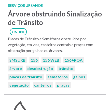
SERVIÇOS URBANOS
Árvore obstruindo Sinalização
de Trânsito
ONLINE
Placas de Trânsito e Semáforos obstruídos por
vegetação, em vias, canteiros centrais e praças com
obstrução por galhos ou árvores.
Palavras-
SMSURB
156
156 WEB
156+POA
chaves:
árvore
desobstrução
trânsito
placas de trânsito
semáforos
galhos
vegetação
canteiros
praças