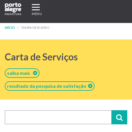
Pular
Expandir/recolher
para
navegação
MENU
o
conteúdo
INÍCIO
TAMPA DE BUEIRO
principal
Carta de Serviços
saiba mais
resultado da pesquisa de satisfação