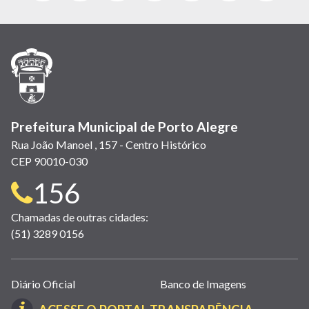
abre
abre
abre
Twitter)
abre
abre
abre
em
em
em
(link
em
em
em
nova
nova
nova
abre
nova
nova
nova
janela)
janela)
janela)
em
janela)
janela)
janela)
nova
janela)
Prefeitura Municipal de Porto Alegre
Rua João Manoel , 157 - Centro Histórico
CEP 90010-030
Telefone
156
para
Chamadas de outras cidades:
(51) 3289 0156
contato:
Links
Diário Oficial
Banco de Imagens
úteis