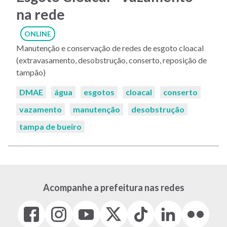
na rede
ONLINE
Manutenção e conservação de redes de esgoto cloacal
(extravasamento, desobstrução, conserto, reposição de
tampão)
Palavras-
DMAE
água
esgotos
cloacal
conserto
chaves:
vazamento
manutenção
desobstrução
tampa de bueiro
Acompanhe a prefeitura nas redes
Facebook
Instagram
Youtube
X
Tiktok
LinkedIn
Flickr
(link
(link
(link
(Antigo
(link
(link
(link