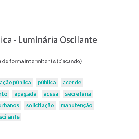
ica - Luminária Oscilante
 de forma intermitente (piscando)
nação pública
pública
acende
rto
apagada
acesa
secretaria
urbanos
solicitação
manutenção
scilante