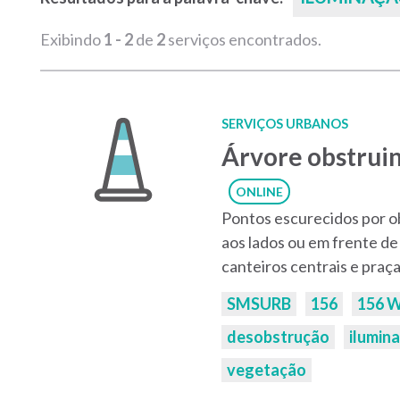
Exibindo
1 - 2
de
2
serviços encontrados.
SERVIÇOS URBANOS
Árvore obstruin
ONLINE
Pontos escurecidos por o
aos lados ou em frente de 
canteiros centrais e praç
Palavras-
SMSURB
156
156 
chaves:
desobstrução
ilumin
vegetação