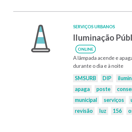
SERVIÇOS URBANOS
Iluminação Públ
ONLINE
A lâmpada acende e apaga
durante o dia e à noite
Palavras-
SMSURB
DIP
ilumi
chaves:
apaga
poste
conse
municipal
serviços
revisão
luz
156
o