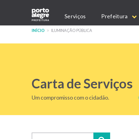
Pular
Main
para
Serviços
Prefeitura
o
navigation
conteúdo
INÍCIO
ILUMINAÇÃO PÚBLICA
principal
Carta de Serviços
Um compromisso com o cidadão.