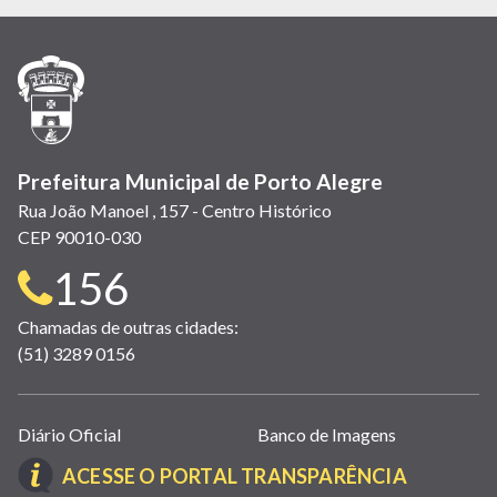
em
em
em
(link
em
em
em
nova
nova
nova
abre
nova
nova
nova
janela)
janela)
janela)
em
janela)
janela)
janela)
nova
janela)
Prefeitura Municipal de Porto Alegre
Rua João Manoel , 157 - Centro Histórico
CEP 90010-030
Telefone
156
para
Chamadas de outras cidades:
(51) 3289 0156
contato:
Links
Diário Oficial
Banco de Imagens
úteis
(LINK
ACESSE O PORTAL TRANSPARÊNCIA
(abrem