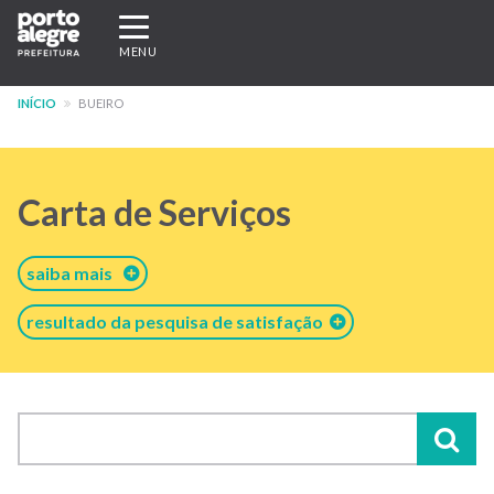
Pular
Expandir/recolher
para
navegação
MENU
o
conteúdo
INÍCIO
BUEIRO
principal
Carta de Serviços
saiba mais
resultado da pesquisa de satisfação