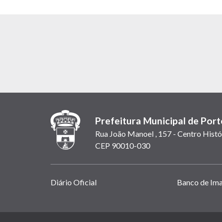
Prefeitura Municipal de Port
Rua João Manoel , 157 - Centro Histó
CEP 90010-030
Links
Diário Oficial
Banco de Im
úteis
(abrem
em