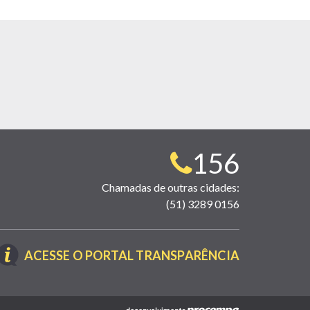
Telefone
156
para
Chamadas de outras cidades:
(51) 3289 0156
contato:
(LINK
ACESSE O PORTAL TRANSPARÊNCIA
ABRE
EM