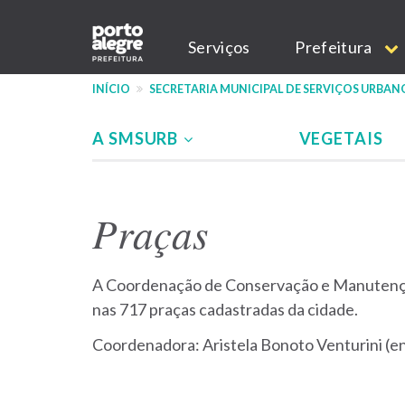
Pular
Main
para
Serviços
Prefeitura
o
navigation
conteúdo
INÍCIO
SECRETARIA MUNICIPAL DE SERVIÇOS URBAN
principal
A SMSURB
VEGETAIS
Menu
-
Praças
site
SMSURB
A Coordenação de Conservação e Manutenção 
nas 717 praças cadastradas da cidade.
Coordenadora: Aristela Bonoto Venturini (eng