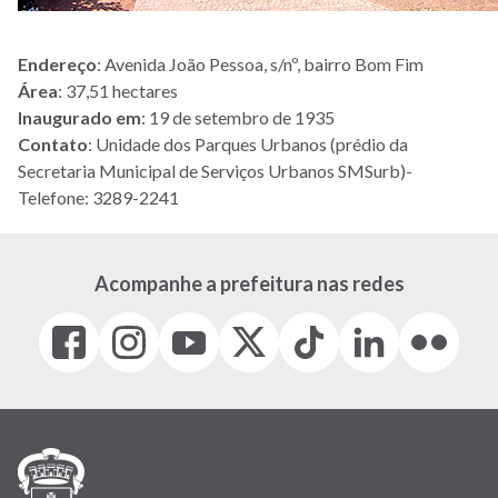
Endereço
: Avenida João Pessoa, s/nº, bairro Bom Fim
Área
: 37,51 hectares
Inaugurado em
: 19 de setembro de 1935
Contato
: Unidade dos Parques Urbanos (prédio da
Secretaria Municipal de Serviços Urbanos SMSurb)-
Telefone: 3289-2241
Acompanhe a prefeitura nas redes
Facebook
Instagram
Youtube
X
Tiktok
LinkedIn
Flickr
(link
(link
(link
(Antigo
(link
(link
(link
abre
abre
abre
Twitter)
abre
abre
abre
em
em
em
(link
em
em
em
nova
nova
nova
abre
nova
nova
nova
janela)
janela)
janela)
em
janela)
janela)
janela)
nova