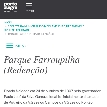
Pular
Expandir/recolher
para
navegação
MENU
o
conteúdo
INÍCIO
principal
SECRETARIA MUNICIPAL DO MEIO AMBIENTE, URBANISMO E
SUSTENTABILIDADE
PARQUE FARROUPILHA (REDENÇÃO)
Expandir/recolher
MENU
navegação
Parque Farroupilha
Menu
-
(Redenção)
site
SMAMUS
Doado à cidade em 24 de outubro de 1807 pelo governador
Paulo José da Silva Gama, o local foi inicialmente chamado
de Potreiro da Várzea ou Campos da Várzea do Portão,