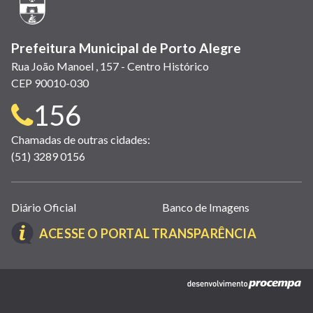
janela)
Prefeitura Municipal de Porto Alegre
Rua João Manoel , 157 - Centro Histórico
CEP 90010-030
Telefone
156
para
Chamadas de outras cidades:
(51) 3289 0156
contato:
Links
Diário Oficial
Banco de Imagens
úteis
(LINK
ACESSE O PORTAL TRANSPARÊNCIA
(abrem
ABRE
em
EM
nova
(link
NOVA
janela)
abre
JANELA)