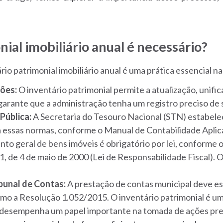
ial imobiliário anual é necessário?
rio patrimonial imobiliário anual é uma prática essencial n
ões:
O inventário patrimonial permite a atualização, unif
 garante que a administração tenha um registro preciso de 
Pública:
A Secretaria do Tesouro Nacional (STN) estabelec
 a essas normas, conforme o Manual de Contabilidade Apli
o geral de bens imóveis é obrigatório por lei, conforme o 
 de 4 de maio de 2000 (Lei de Responsabilidade Fiscal). O 
bunal de Contas:
A prestação de contas municipal deve e
mo a Resolução 1.052/2015. O inventário patrimonial é um
desempenha um papel importante na tomada de ações prev