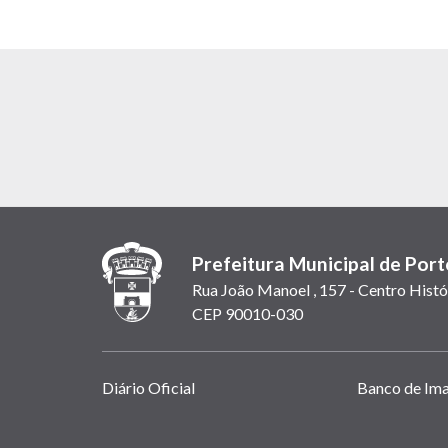
Prefeitura Municipal de Port
Rua João Manoel , 157 - Centro Histó
CEP 90010-030
Links
Diário Oficial
Banco de Im
úteis
(abrem