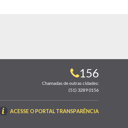
Telefone
156
para
Chamadas de outras cidades:
(51) 3289 0156
contato:
(LINK
ACESSE O PORTAL TRANSPARÊNCIA
ABRE
EM