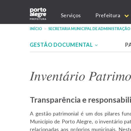
Pular
Main
para
Serviços
Prefeitura
o
navigation
conteúdo
INÍCIO
SECRETARIA MUNICIPAL DE ADMINISTRAÇÃO
principal
GESTÃO DOCUMENTAL
P
Menu
-
Inventário Patrimo
site
SMAP
Transparência e responsabil
A gestão patrimonial é um dos pilares fun
Município de Porto Alegre, o inventário pa
relacionadas aos próprios municipais. Nes