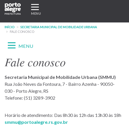
Pular
Expandir/recolher
para
navegação
MENU
o
conteúdo
INÍCIO
SECRETARIA MUNICIPAL DE MOBILIDADE URBANA
principal
FALE CONOSCO
Expandir/recolher
MENU
navegação
Fale conosco
Menu
-
Secretaria Municipal de Mobilidade Urbana (SMMU)
site
Rua João Neves da Fontoura, 7 - Bairro Azenha - 90050-
SMMU
030 - Porto Alegre, RS
Telefone: (51) 3289-3902
Horário de atendimento: Das 8h30 às 12h das 13h30 às 18h
smmu@portoalegre.rs.gov.br