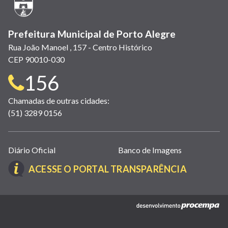
janela)
Prefeitura Municipal de Porto Alegre
Rua João Manoel , 157 - Centro Histórico
CEP 90010-030
Telefone
156
para
Chamadas de outras cidades:
(51) 3289 0156
contato:
Links
Diário Oficial
Banco de Imagens
úteis
(LINK
ACESSE O PORTAL TRANSPARÊNCIA
(abrem
ABRE
em
EM
nova
(link
NOVA
janela)
abre
JANELA)