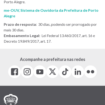
Porto Alegre.
me-OUV, Sistema de Ouvidoria da Prefeitura de Porto
Alegre
Prazo de resposta:
30 dias, podendo ser prorrogado por
mais 30 dias.
Embasamento Legal:
Lei Federal 13.460/2017, art. 16 e
Decreto 19.849/2017, art. 17.
Acompanhe a prefeitura nas redes
Facebook
Instagram
Youtube
X
Tiktok
LinkedIn
Flickr
(link
(link
(link
(Antigo
(link
(link
(link
abre
abre
abre
Twitter)
abre
abre
abre
em
em
em
(link
em
em
em
nova
nova
nova
abre
nova
nova
nova
janela)
janela)
janela)
em
janela)
janela)
janela)
nova