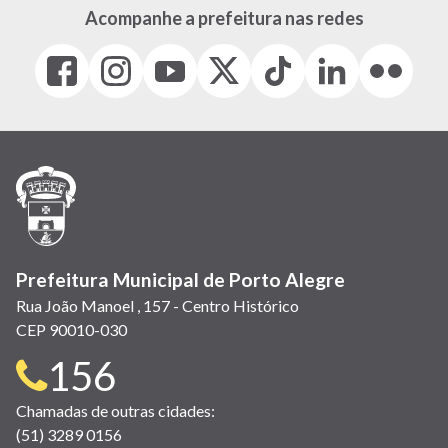
Acompanhe a prefeitura nas redes
Facebook
Instagram
Youtube
X
Tiktok
LinkedIn
Flickr
(link
(link
(link
(Antigo
(link
(link
(link
abre
abre
abre
Twitter)
abre
abre
abre
em
em
em
(link
em
em
em
nova
nova
nova
abre
nova
nova
nova
janela)
janela)
janela)
em
janela)
janela)
janela)
nova
janela)
Prefeitura Municipal de Porto Alegre
Rua João Manoel , 157 - Centro Histórico
CEP 90010-030
Telefone
156
para
Chamadas de outras cidades:
(51) 3289 0156