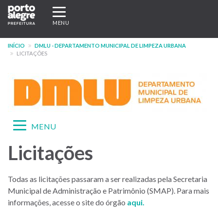
Pular
Expandir/recolher
para
navegação
MENU
o
conteúdo
INÍCIO
DMLU - DEPARTAMENTO MUNICIPAL DE LIMPEZA URBANA
principal
LICITAÇÕES
Expandir/recolher
MENU
navegação
Licitações
Menu
-
Todas as licitações passaram a ser realizadas pela Secretaria
site
Municipal de Administração e Patrimônio (SMAP). Para mais
DMLU
informações, acesse o site do órgão
aqui.