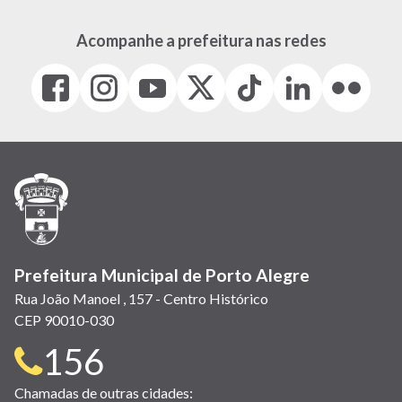
Acompanhe a prefeitura nas redes
Facebook
Instagram
Youtube
X
Tiktok
LinkedIn
Flickr
(link
(link
(link
(Antigo
(link
(link
(link
abre
abre
abre
Twitter)
abre
abre
abre
em
em
em
(link
em
em
em
nova
nova
nova
abre
nova
nova
nova
janela)
janela)
janela)
em
janela)
janela)
janela)
nova
janela)
Prefeitura Municipal de Porto Alegre
Rua João Manoel , 157 - Centro Histórico
CEP 90010-030
Telefone
156
para
Chamadas de outras cidades: