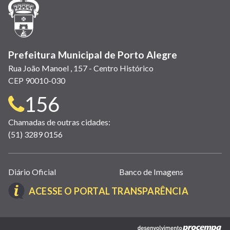
janela)
janela)
janela)
em
janela)
janela)
janela)
nova
janela)
Prefeitura Municipal de Porto Alegre
Rua João Manoel , 157 - Centro Histórico
CEP 90010-030
Telefone
156
para
Chamadas de outras cidades:
(51) 3289 0156
contato:
Links
Diário Oficial
Banco de Imagens
úteis
(LINK
ACESSE O PORTAL TRANSPARÊNCIA
(abrem
ABRE
em
EM
nova