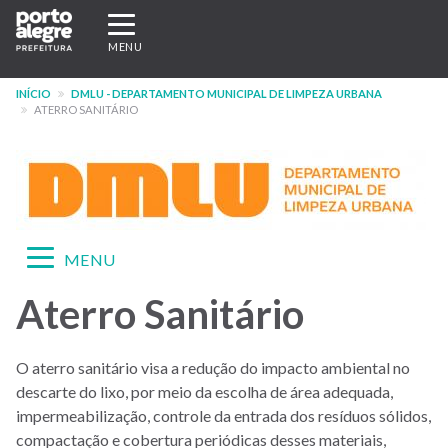
Pular
Expandir/recolher
para
navegação
MENU
o
conteúdo
INÍCIO
DMLU - DEPARTAMENTO MUNICIPAL DE LIMPEZA URBANA
principal
ATERRO SANITÁRIO
Expandir/recolher
MENU
navegação
Aterro Sanitário
Menu
-
O aterro sanitário visa a redução do impacto ambiental no
site
descarte do lixo, por meio da escolha de área adequada,
DMLU
impermeabilização, controle da entrada dos resíduos sólidos,
compactação e cobertura periódicas desses materiais,