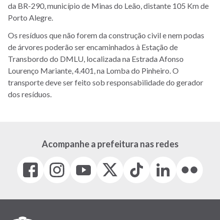
da BR-290, município de Minas do Leão, distante 105 Km de
Porto Alegre.
Os resíduos que não forem da construção civil e nem podas
de árvores poderão ser encaminhados à Estação de
Transbordo do DMLU, localizada na Estrada Afonso
Lourenço Mariante, 4.401, na Lomba do Pinheiro. O
transporte deve ser feito sob responsabilidade do gerador
dos resíduos.
Acompanhe a prefeitura nas redes
Facebook
Instagram
Youtube
X
Tiktok
LinkedIn
Flickr
(link
(link
(link
(Antigo
(link
(link
(link
abre
abre
abre
Twitter)
abre
abre
abre
em
em
em
(link
em
em
em
nova
nova
nova
abre
nova
nova
nova