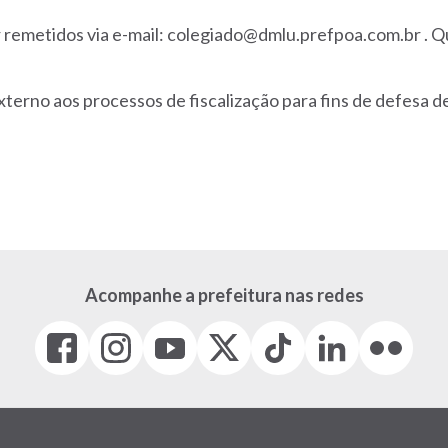
 remetidos via e-mail: colegiado@dmlu.prefpoa.com.br . Q
xterno aos processos de fiscalização para fins de defesa 
Acompanhe a prefeitura nas redes
Facebook
Instagram
Youtube
X
Tiktok
LinkedIn
Flickr
(link
(link
(link
(Antigo
(link
(link
(link
abre
abre
abre
Twitter)
abre
abre
abre
em
em
em
(link
em
em
em
nova
nova
nova
abre
nova
nova
nova