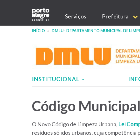
Pular
Main
para
Serviços
Prefeitura
o
navigation
conteúdo
INÍCIO
DMLU - DEPARTAMENTO MUNICIPAL DE LIMP
principal
INSTITUCIONAL
IN
Menu
Código Municipa
-
site
O Novo Código de Limpeza Urbana,
Lei Com
DMLU
resíduos sólidos urbanos, cuja competência