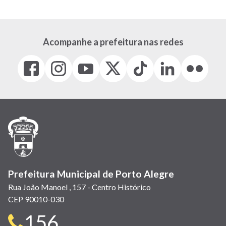
Acompanhe a prefeitura nas redes
Facebook
Instagram
Youtube
X
Tiktok
LinkedIn
Flickr
(link
(link
(link
(Antigo
(link
(link
(link
abre
abre
abre
Twitter)
abre
abre
abre
em
em
em
(link
em
em
em
nova
nova
nova
abre
nova
nova
nova
janela)
janela)
janela)
em
janela)
janela)
janela)
nova
janela)
Prefeitura Municipal de Porto Alegre
Rua João Manoel , 157 - Centro Histórico
CEP 90010-030
Telefone
156