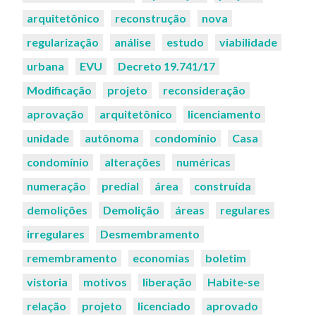
arquitetônico
reconstrução
nova
regularização
análise
estudo
viabilidade
urbana
EVU
Decreto 19.741/17
Modificação
projeto
reconsideração
aprovação
arquitetônico
licenciamento
unidade
autônoma
condomínio
Casa
condomínio
alterações
numéricas
numeração
predial
área
construída
demolições
Demolição
áreas
regulares
irregulares
Desmembramento
remembramento
economias
boletim
vistoria
motivos
liberação
Habite-se
relação
projeto
licenciado
aprovado