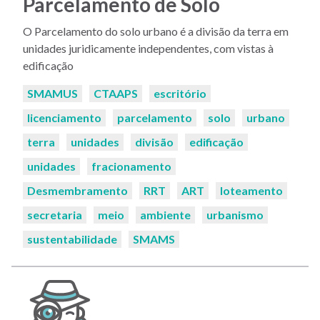
Parcelamento de Solo
O Parcelamento do solo urbano é a divisão da terra em
unidades juridicamente independentes, com vistas à
edificação
Palavras-
SMAMUS
CTAAPS
escritório
chaves:
licenciamento
parcelamento
solo
urbano
terra
unidades
divisão
edificação
unidades
fracionamento
Desmembramento
RRT
ART
loteamento
secretaria
meio
ambiente
urbanismo
sustentabilidade
SMAMS