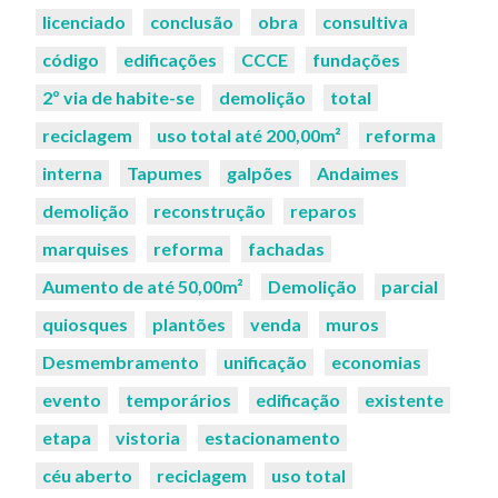
licenciado
conclusão
obra
consultiva
código
edificações
CCCE
fundações
2º via de habite-se
demolição
total
reciclagem
uso total até 200,00m²
reforma
interna
Tapumes
galpões
Andaimes
demolição
reconstrução
reparos
marquises
reforma
fachadas
Aumento de até 50,00m²
Demolição
parcial
quiosques
plantões
venda
muros
Desmembramento
unificação
economias
evento
temporários
edificação
existente
etapa
vistoria
estacionamento
céu aberto
reciclagem
uso total