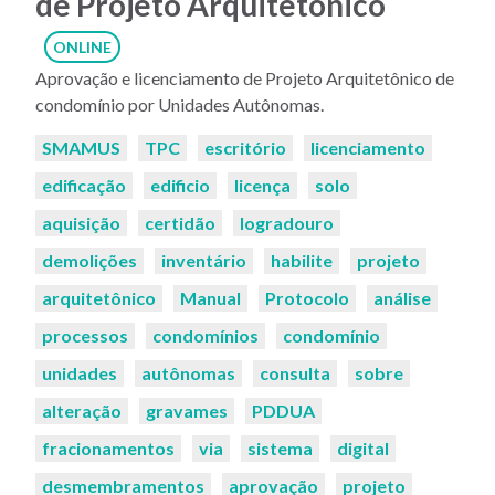
de Projeto Arquitetônico
ONLINE
Aprovação e licenciamento de Projeto Arquitetônico de
condomínio por Unidades Autônomas.
Palavras-
SMAMUS
TPC
escritório
licenciamento
chaves:
edificação
edificio
licença
solo
aquisição
certidão
logradouro
demolições
inventário
habilite
projeto
arquitetônico
Manual
Protocolo
análise
processos
condomínios
condomínio
unidades
autônomas
consulta
sobre
alteração
gravames
PDDUA
fracionamentos
via
sistema
digital
desmembramentos
aprovação
projeto