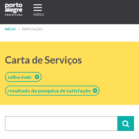
Pular
Expandir/recolher
para
navegação
MENU
o
conteúdo
INÍCIO
EDIFICAÇÃO
principal
Carta de Serviços
saiba mais
resultado da pesquisa de satisfação