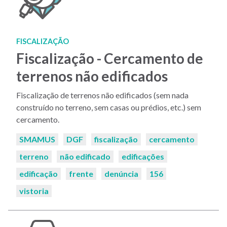
FISCALIZAÇÃO
Fiscalização - Cercamento de
terrenos não edificados
Fiscalização de terrenos não edificados (sem nada
construído no terreno, sem casas ou prédios, etc.) sem
cercamento.
Palavras-
SMAMUS
DGF
fiscalização
cercamento
chaves:
terreno
não edificado
edificações
edificação
frente
denúncia
156
vistoria