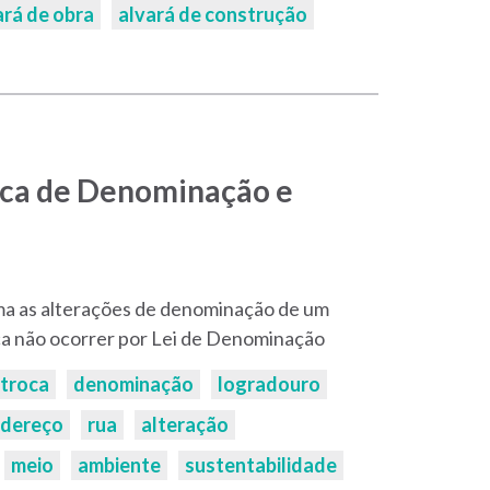
ará de obra
alvará de construção
oca de Denominação e
ma as alterações de denominação de um
ca não ocorrer por Lei de Denominação
troca
denominação
logradouro
dereço
rua
alteração
meio
ambiente
sustentabilidade