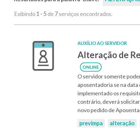
Exibindo
1 - 5
de
7
serviços encontrados.
AUXÍLIO AO SERVIDOR
Alteração de R
ONLINE
O servidor somente poderá
aposentadoria se na data 
implementado os requisito
contrário, deverá solicita
novo pedido de Aposentad
Palavras-
previmpa
alteração
chaves: