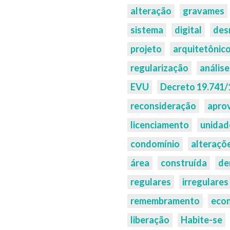
alteração
gravames
sistema
digital
des
projeto
arquitetônic
regularização
análise
EVU
Decreto 19.741/
reconsideração
apro
licenciamento
unidad
condomínio
alteraçõ
área
construída
de
regulares
irregulares
remembramento
eco
liberação
Habite-se