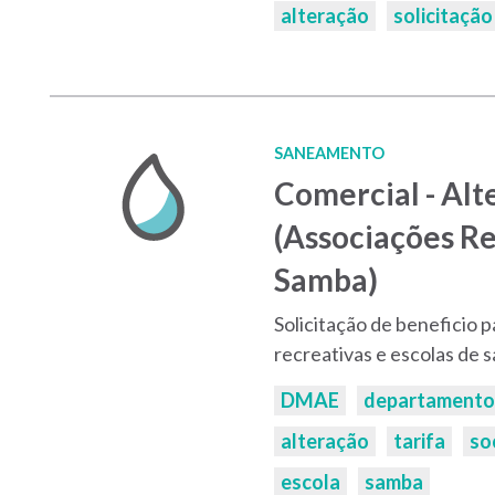
alteração
solicitação
SANEAMENTO
Comercial - Alt
(Associações Re
Samba)
Solicitação de beneficio p
recreativas e escolas de 
Palavras-
DMAE
departamento
chaves:
alteração
tarifa
so
escola
samba