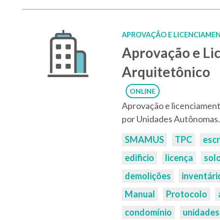
APROVAÇÃO E LICENCIAMEN
Aprovação e Li
Arquitetônico
ONLINE
Aprovação e licenciament
por Unidades Autônomas.
Palavras-
SMAMUS
TPC
escr
chaves:
edificio
licença
sol
demolições
inventári
Manual
Protocolo
condomínio
unidades