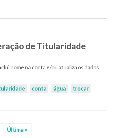
eração de Titularidade
 inclui nome na conta e/ou atualiza os dados
tularidade
conta
água
trocar
Última
Última »