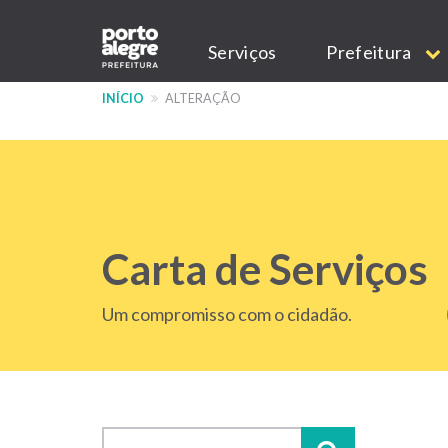
Pular
Main
para
Serviços
Prefeitura
o
navigation
conteúdo
INÍCIO
ALTERAÇÃO
principal
Carta de Serviços
Um compromisso com o cidadão.