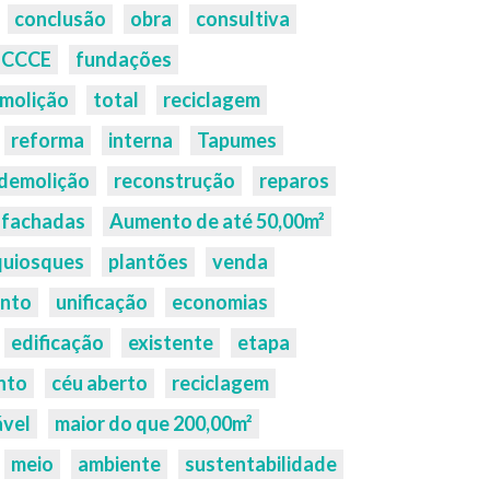
conclusão
obra
consultiva
CCCE
fundações
molição
total
reciclagem
reforma
interna
Tapumes
demolição
reconstrução
reparos
fachadas
Aumento de até 50,00m²
quiosques
plantões
venda
nto
unificação
economias
edificação
existente
etapa
nto
céu aberto
reciclagem
ável
maior do que 200,00m²
meio
ambiente
sustentabilidade