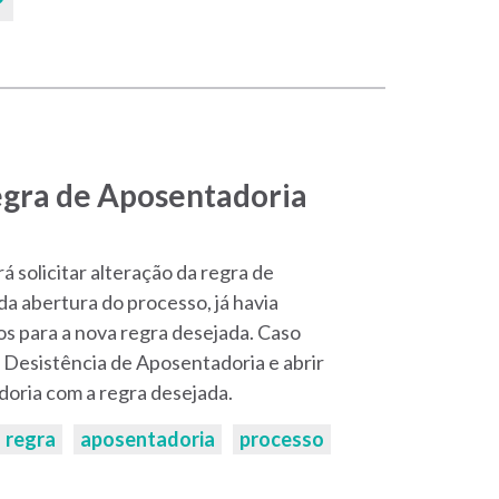
egra de Aposentadoria
 solicitar alteração da regra de
da abertura do processo, já havia
s para a nova regra desejada. Caso
r Desistência de Aposentadoria e abrir
oria com a regra desejada.
regra
aposentadoria
processo