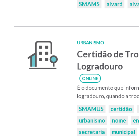
SMAMS
alvará
alv
URBANISMO
Certidão de Tr
Logradouro
ONLINE
É o documento que infor
logradouro, quando a tro
Palavras-
SMAMUS
certidão
chaves:
urbanismo
nome
en
secretaria
municipal