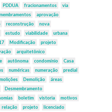
PDDUA
fracionamentos
via
membramentos
aprovação
o
reconstrução
nova
estudo
viabilidade
urbana
17
Modificação
projeto
vação
arquitetônico
e
autônoma
condomínio
Casa
es
numéricas
numeração
predial
molições
Demolição
áreas
Desmembramento
nomias
boletim
vistoria
motivos
relação
projeto
licenciado