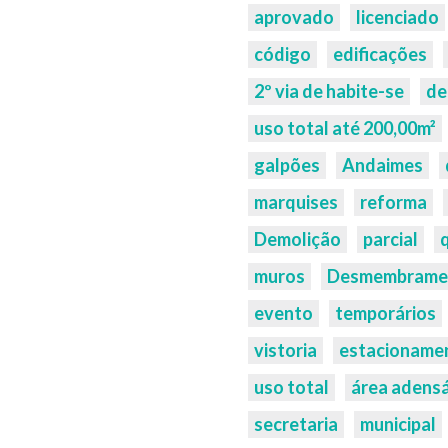
aprovado
licenciado
código
edificações
2º via de habite-se
de
uso total até 200,00m²
galpões
Andaimes
marquises
reforma
Demolição
parcial
muros
Desmembrame
evento
temporários
vistoria
estacioname
uso total
área adens
secretaria
municipal