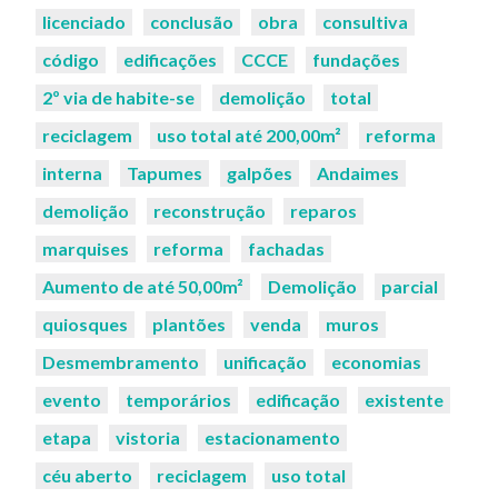
licenciado
conclusão
obra
consultiva
código
edificações
CCCE
fundações
2º via de habite-se
demolição
total
reciclagem
uso total até 200,00m²
reforma
interna
Tapumes
galpões
Andaimes
demolição
reconstrução
reparos
marquises
reforma
fachadas
Aumento de até 50,00m²
Demolição
parcial
quiosques
plantões
venda
muros
Desmembramento
unificação
economias
evento
temporários
edificação
existente
etapa
vistoria
estacionamento
céu aberto
reciclagem
uso total