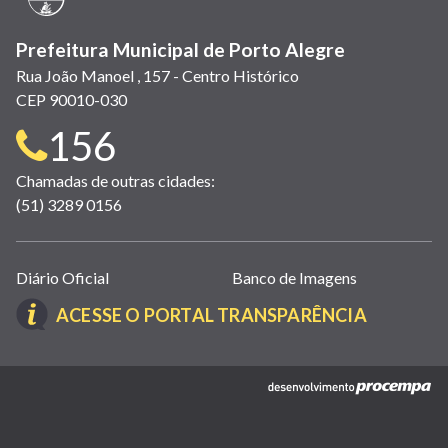
Prefeitura Municipal de Porto Alegre
Rua João Manoel , 157 - Centro Histórico
CEP 90010-030
Telefone
156
para
Chamadas de outras cidades:
(51) 3289 0156
contato:
Links
Diário Oficial
Banco de Imagens
úteis
(LINK
ACESSE O PORTAL TRANSPARÊNCIA
(abrem
ABRE
em
EM
nova
(link
NOVA
janela)
abre
JANELA)
em