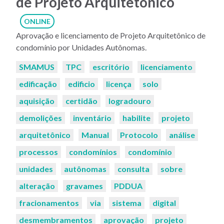
de Projeto Arquitetônico
ONLINE
Aprovação e licenciamento de Projeto Arquitetônico de
condomínio por Unidades Autônomas.
Palavras-
SMAMUS
TPC
escritório
licenciamento
chaves:
edificação
edificio
licença
solo
aquisição
certidão
logradouro
demolições
inventário
habilite
projeto
arquitetônico
Manual
Protocolo
análise
processos
condomínios
condomínio
unidades
autônomas
consulta
sobre
alteração
gravames
PDDUA
fracionamentos
via
sistema
digital
desmembramentos
aprovação
projeto