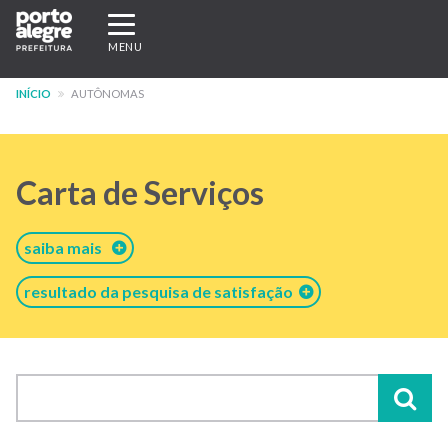
Pular
Expandir/recolher
para
navegação
MENU
o
conteúdo
INÍCIO
AUTÔNOMAS
principal
Carta de Serviços
saiba mais
resultado da pesquisa de satisfação