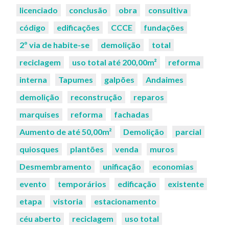
licenciado
conclusão
obra
consultiva
código
edificações
CCCE
fundações
2º via de habite-se
demolição
total
reciclagem
uso total até 200,00m²
reforma
interna
Tapumes
galpões
Andaimes
demolição
reconstrução
reparos
marquises
reforma
fachadas
Aumento de até 50,00m²
Demolição
parcial
quiosques
plantões
venda
muros
Desmembramento
unificação
economias
evento
temporários
edificação
existente
etapa
vistoria
estacionamento
céu aberto
reciclagem
uso total