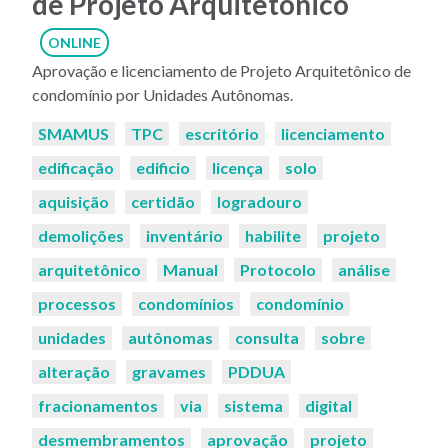
de Projeto Arquitetônico
ONLINE
Aprovação e licenciamento de Projeto Arquitetônico de
condomínio por Unidades Autônomas.
Palavras-
SMAMUS
TPC
escritório
licenciamento
chaves:
edificação
edificio
licença
solo
aquisição
certidão
logradouro
demolições
inventário
habilite
projeto
arquitetônico
Manual
Protocolo
análise
processos
condomínios
condomínio
unidades
autônomas
consulta
sobre
alteração
gravames
PDDUA
fracionamentos
via
sistema
digital
desmembramentos
aprovação
projeto