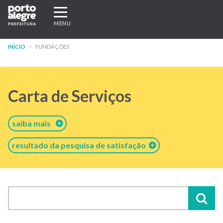
Pular
Expandir/recolher
para
navegação
MENU
o
conteúdo
INÍCIO
FUNDAÇÕES
principal
Carta de Serviços
saiba mais
resultado da pesquisa de satisfação