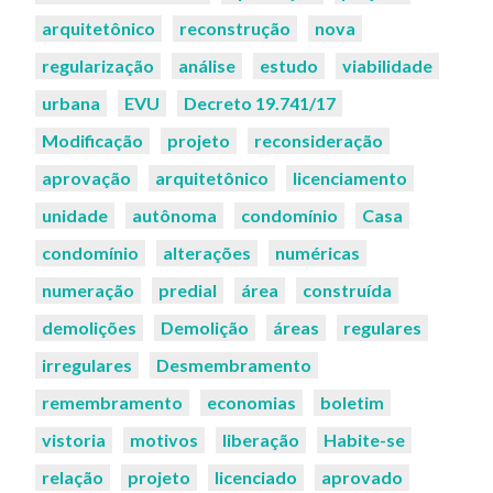
arquitetônico
reconstrução
nova
regularização
análise
estudo
viabilidade
urbana
EVU
Decreto 19.741/17
Modificação
projeto
reconsideração
aprovação
arquitetônico
licenciamento
unidade
autônoma
condomínio
Casa
condomínio
alterações
numéricas
numeração
predial
área
construída
demolições
Demolição
áreas
regulares
irregulares
Desmembramento
remembramento
economias
boletim
vistoria
motivos
liberação
Habite-se
relação
projeto
licenciado
aprovado