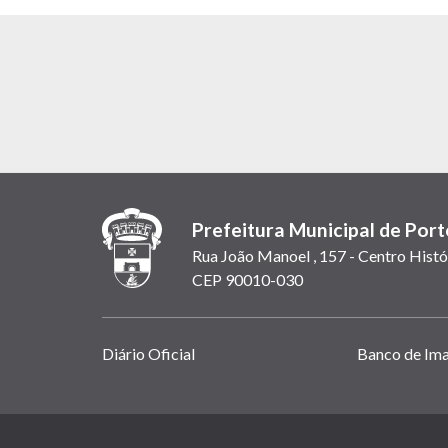
Prefeitura Municipal de Port
Rua João Manoel , 157 - Centro Histó
CEP 90010-030
Links
Diário Oficial
Banco de Im
úteis
(abrem
em
(link