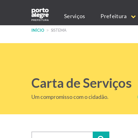
Pular
Main
para
Serviços
Prefeitura
o
navigation
conteúdo
INÍCIO
SISTEMA
principal
Carta de Serviços
Um compromisso com o cidadão.