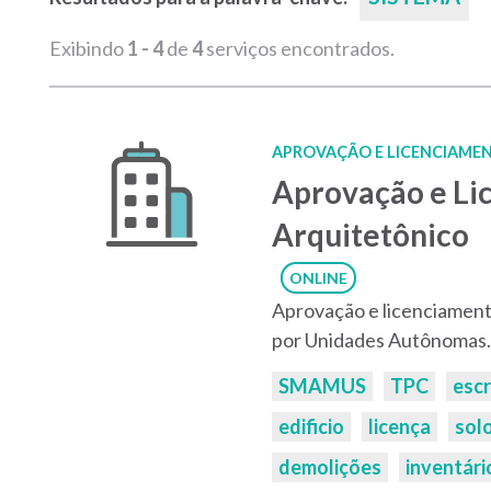
Exibindo
1 - 4
de
4
serviços encontrados.
APROVAÇÃO E LICENCIAMEN
Aprovação e Li
Arquitetônico
ONLINE
Aprovação e licenciament
por Unidades Autônomas.
Palavras-
SMAMUS
TPC
escr
chaves:
edificio
licença
sol
demolições
inventári