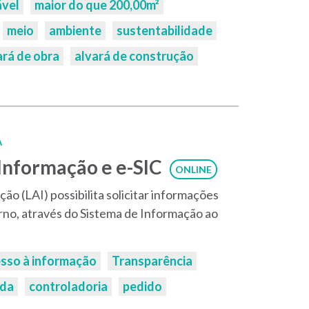
ável
maior do que 200,00m²
meio
ambiente
sustentabilidade
ará de obra
alvará de construção
A
 Informação e e-SIC
ONLINE
ão (LAI) possibilita solicitar informações
rno, através do Sistema de Informação ao
sso à informação
Transparência
ida
controladoria
pedido