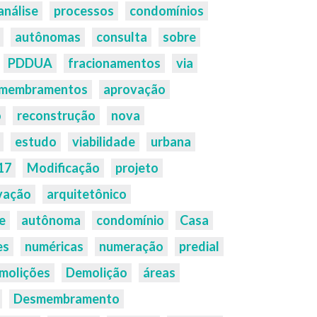
análise
processos
condomínios
autônomas
consulta
sobre
PDDUA
fracionamentos
via
membramentos
aprovação
o
reconstrução
nova
estudo
viabilidade
urbana
17
Modificação
projeto
vação
arquitetônico
e
autônoma
condomínio
Casa
es
numéricas
numeração
predial
molições
Demolição
áreas
Desmembramento