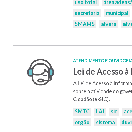
uso total
área adens
secretaria
municipal
SMAMS
alvará
alv
ATENDIMENTO E OUVIDORI
Lei de Acesso à
A Lei de Acesso à Informaç
sobre a atividade do gove
Cidadão (e-SIC).
Palavras-
SMTC
LAI
sic
ace
chaves:
orgão
sistema
duv