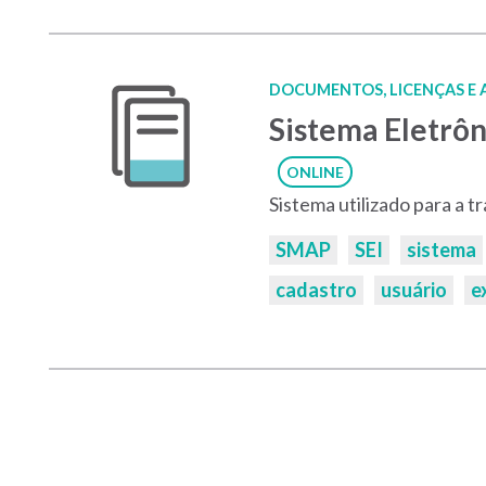
DOCUMENTOS, LICENÇAS E
Sistema Eletrôn
ONLINE
Sistema utilizado para a 
Palavras-
SMAP
SEI
sistema
chaves:
cadastro
usuário
e