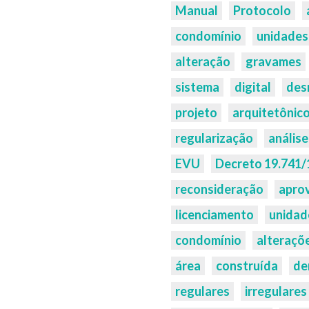
Manual
Protocolo
condomínio
unidades
alteração
gravames
sistema
digital
des
projeto
arquitetônic
regularização
análise
EVU
Decreto 19.741/
reconsideração
apro
licenciamento
unidad
condomínio
alteraçõ
área
construída
de
regulares
irregulares