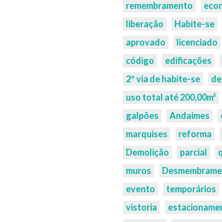
remembramento
eco
liberação
Habite-se
aprovado
licenciado
código
edificações
2º via de habite-se
de
uso total até 200,00m²
galpões
Andaimes
marquises
reforma
Demolição
parcial
muros
Desmembrame
evento
temporários
vistoria
estacioname