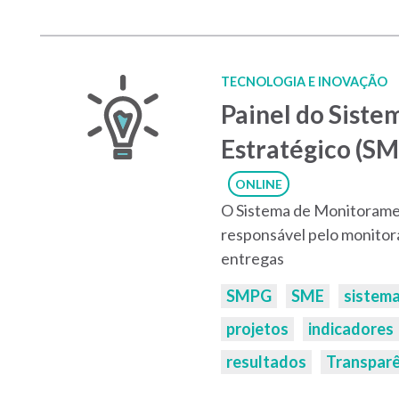
TECNOLOGIA E INOVAÇÃO
Painel do Sist
Estratégico (SM
ONLINE
O Sistema de Monitoramen
responsável pelo monitor
entregas
Palavras-
SMPG
SME
sistem
chaves:
projetos
indicadores
resultados
Transparê