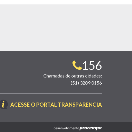
Telefone
156
para
Chamadas de outras cidades:
(51) 3289 0156
contato:
(LINK
ACESSE O PORTAL TRANSPARÊNCIA
ABRE
EM
NOVA