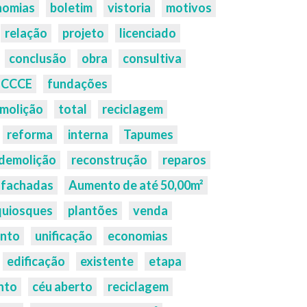
nomias
boletim
vistoria
motivos
relação
projeto
licenciado
conclusão
obra
consultiva
CCCE
fundações
molição
total
reciclagem
reforma
interna
Tapumes
demolição
reconstrução
reparos
fachadas
Aumento de até 50,00m²
quiosques
plantões
venda
nto
unificação
economias
edificação
existente
etapa
nto
céu aberto
reciclagem