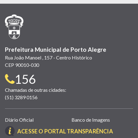
em
em
em
(link
em
em
em
nova
nova
nova
abre
nova
nova
nova
janela)
janela)
janela)
em
janela)
janela)
janela)
nova
janela)
Prefeitura Municipal de Porto Alegre
Rua João Manoel , 157 - Centro Histórico
CEP 90010-030
Telefone
156
para
Chamadas de outras cidades:
(51) 3289 0156
contato:
Links
Diário Oficial
Banco de Imagens
úteis
(LINK
ACESSE O PORTAL TRANSPARÊNCIA
(abrem