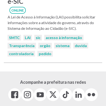
e-SIC
ONLINE
A Lei de Acesso à Informação (LAI) possibilita solicitar
informações sobre a atividade do governo, através do
Sistema de Informação ao Cidadão (e-SIC).
Palavras-
SMTC
LAI
sic
acesso à informação
chaves:
Transparência
orgão
sistema
duvida
controladoria
pedido
Acompanhe a prefeitura nas redes
Facebook
Instagram
Youtube
X
Tiktok
LinkedIn
Flickr
(link
(link
(link
(Antigo
(link
(link
(link
abre
abre
abre
Twitter)
abre
abre
abre