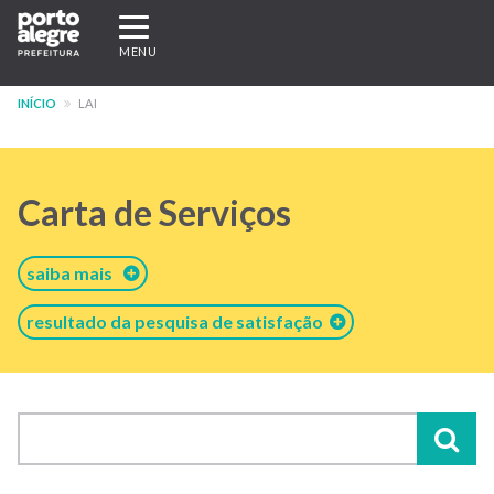
Pular
Expandir/recolher
para
navegação
MENU
o
conteúdo
INÍCIO
LAI
principal
Carta de Serviços
saiba mais
resultado da pesquisa de satisfação