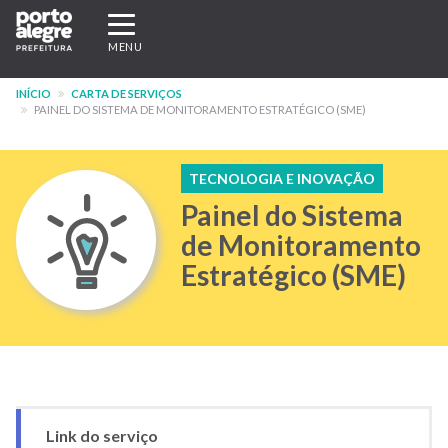
Pular
Expandir/recolher
para
navegação
MENU
o
conteúdo
INÍCIO
CARTA DE SERVIÇOS
principal
PAINEL DO SISTEMA DE MONITORAMENTO ESTRATÉGICO (SME)
TECNOLOGIA E INOVAÇÃO
Painel do Sistema
de Monitoramento
Estratégico (SME)
Link do serviço