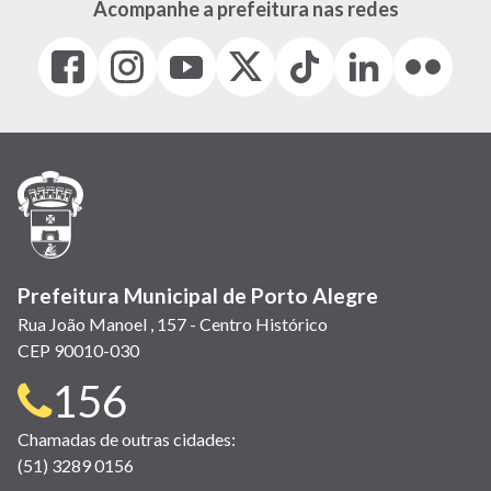
Acompanhe a prefeitura nas redes
Facebook
Instagram
Youtube
X
Tiktok
LinkedIn
Flickr
(link
(link
(link
(Antigo
(link
(link
(link
abre
abre
abre
Twitter)
abre
abre
abre
em
em
em
(link
em
em
em
nova
nova
nova
abre
nova
nova
nova
janela)
janela)
janela)
em
janela)
janela)
janela)
nova
janela)
Prefeitura Municipal de Porto Alegre
Rua João Manoel , 157 - Centro Histórico
CEP 90010-030
Telefone
156
para
Chamadas de outras cidades:
(51) 3289 0156
contato: