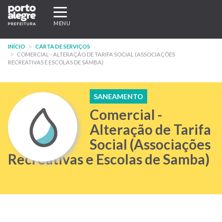
Pular
Expandir/recolher
para
navegação
MENU
o
conteúdo
INÍCIO
CARTA DE SERVIÇOS
principal
COMERCIAL - ALTERAÇÃO DE TARIFA SOCIAL (ASSOCIAÇÕES
RECREATIVAS E ESCOLAS DE SAMBA)
SANEAMENTO
Comercial -
Alteração de Tarifa
Social (Associações
Recreativas e Escolas de Samba)