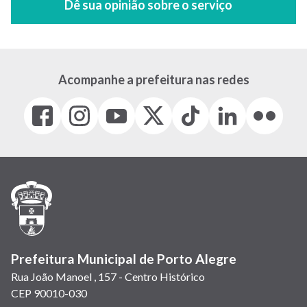
Acompanhe a prefeitura nas redes
Facebook
Instagram
Youtube
X
Tiktok
LinkedIn
Flickr
(link
(link
(link
(Antigo
(link
(link
(link
abre
abre
abre
Twitter)
abre
abre
abre
em
em
em
(link
em
em
em
nova
nova
nova
abre
nova
nova
nova
janela)
janela)
janela)
em
janela)
janela)
janela)
nova
janela)
Prefeitura Municipal de Porto Alegre
Rua João Manoel , 157 - Centro Histórico
CEP 90010-030