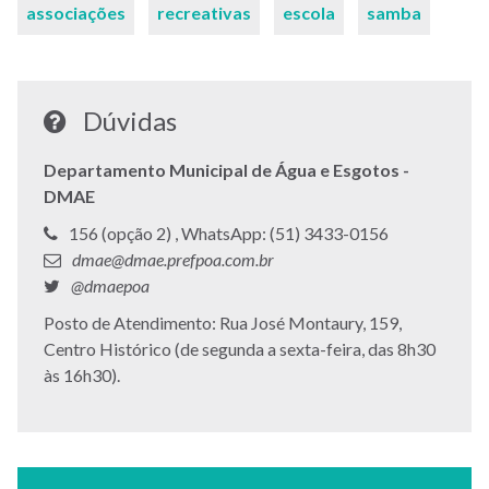
associações
recreativas
escola
samba
Dúvidas
Departamento Municipal de Água e Esgotos -
DMAE
Telefone:
Telefone:
156 (opção 2) ,
WhatsApp: (51) 3433-0156
E-
dmae@dmae.prefpoa.com.br
mail:
Twitter:
@dmaepoa
Endereço:
Posto de Atendimento: Rua José Montaury, 159,
Centro Histórico (de segunda a sexta-feira, das 8h30
às 16h30).