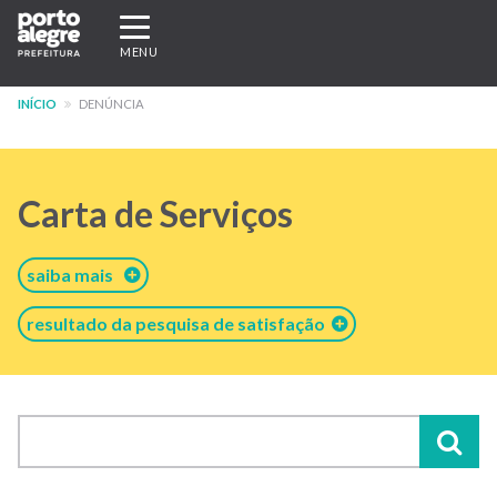
Pular
Expandir/recolher
para
navegação
MENU
o
conteúdo
INÍCIO
DENÚNCIA
principal
Carta de Serviços
saiba mais
resultado da pesquisa de satisfação