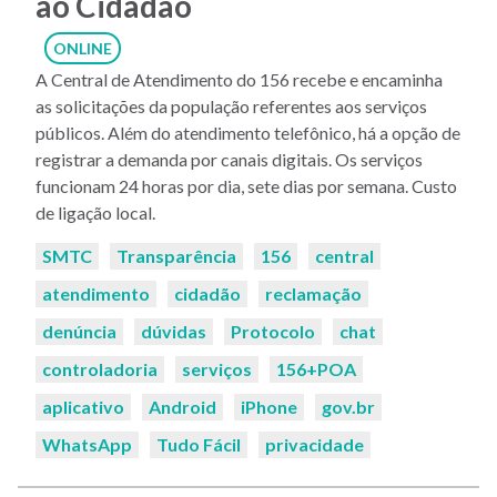
ao Cidadão
ONLINE
A Central de Atendimento do 156 recebe e encaminha
as solicitações da população referentes aos serviços
públicos. Além do atendimento telefônico, há a opção de
registrar a demanda por canais digitais. Os serviços
funcionam 24 horas por dia, sete dias por semana. Custo
de ligação local.
Palavras-
SMTC
Transparência
156
central
chaves:
atendimento
cidadão
reclamação
denúncia
dúvidas
Protocolo
chat
controladoria
serviços
156+POA
aplicativo
Android
iPhone
gov.br
WhatsApp
Tudo Fácil
privacidade