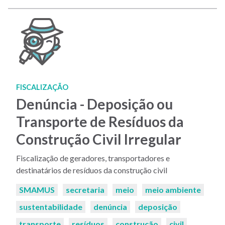
FISCALIZAÇÃO
Denúncia - Deposição ou
Transporte de Resíduos da
Construção Civil Irregular
Fiscalização de geradores, transportadores e
destinatários de resíduos da construção civil
Palavras-
SMAMUS
secretaria
meio
meio ambiente
chaves:
sustentabilidade
denúncia
deposição
transporte
resíduos
construção
civil