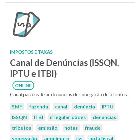
IMPOSTOS E TAXAS
Canal de Denúncias (ISSQN,
IPTU e ITBI)
ONLINE
Canal para realizar denúncias de sonegação de tributos.
Palavras-
SMF
fazenda
canal
denúncia
IPTU
chaves:
ISSQN
ITBI
irregularidades
denúncias
tributos
emissão
notas
fraude
sonegação
anonimato
iss
nota fiscal