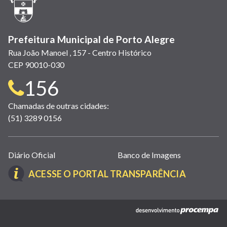
janela)
Prefeitura Municipal de Porto Alegre
Rua João Manoel , 157 - Centro Histórico
CEP 90010-030
Telefone
156
para
Chamadas de outras cidades:
(51) 3289 0156
contato:
Links
Diário Oficial
Banco de Imagens
úteis
(LINK
ACESSE O PORTAL TRANSPARÊNCIA
(abrem
ABRE
em
EM
nova
(link
NOVA
janela)
abre