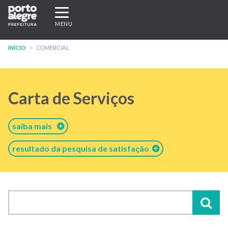
Pular
Expandir/recolher
para
navegação
MENU
o
conteúdo
INÍCIO
COMERCIAL
principal
Carta de Serviços
saiba mais
resultado da pesquisa de satisfação