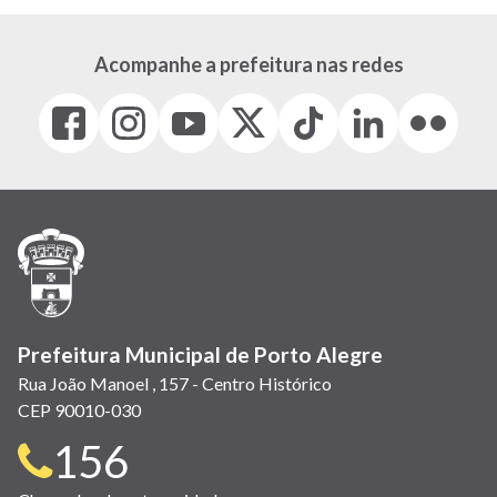
Acompanhe a prefeitura nas redes
Facebook
Instagram
Youtube
X
Tiktok
LinkedIn
Flickr
(link
(link
(link
(Antigo
(link
(link
(link
abre
abre
abre
Twitter)
abre
abre
abre
em
em
em
(link
em
em
em
nova
nova
nova
abre
nova
nova
nova
janela)
janela)
janela)
em
janela)
janela)
janela)
nova
janela)
Prefeitura Municipal de Porto Alegre
Rua João Manoel , 157 - Centro Histórico
CEP 90010-030
Telefone
156