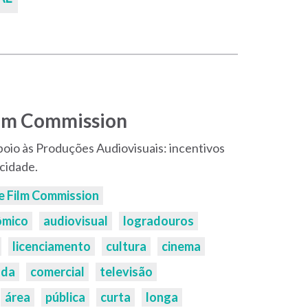
ilm Commission
poio às Produções Audiovisuais: incentivos
 cidade.
e Film Commission
ômico
audiovisual
logradouros
licenciamento
cultura
cinema
nda
comercial
televisão
área
pública
curta
longa