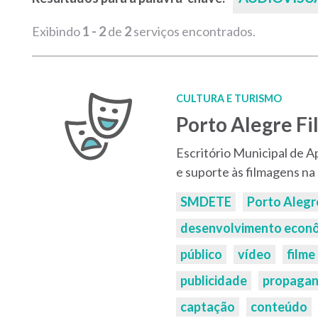
Exibindo
1 - 2
de
2
serviços encontrados.
CULTURA E TURISMO
Porto Alegre F
Escritório Municipal de A
e suporte às filmagens na
Palavras-
SMDETE
Porto Alegr
chaves:
desenvolvimento econ
público
vídeo
filme
publicidade
propaga
captação
conteúdo