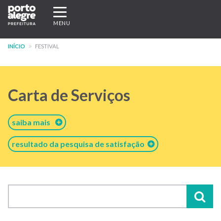
Pular
Expandir/recolher
para
navegação
MENU
o
conteúdo
INÍCIO
FESTIVAL
principal
Carta de Serviços
saiba mais
resultado da pesquisa de satisfação