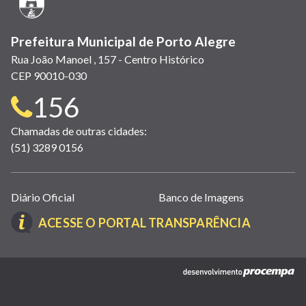
janela)
Prefeitura Municipal de Porto Alegre
Rua João Manoel , 157 - Centro Histórico
CEP 90010-030
Telefone
156
para
Chamadas de outras cidades:
(51) 3289 0156
contato:
Links
Diário Oficial
Banco de Imagens
úteis
(LINK
ACESSE O PORTAL TRANSPARÊNCIA
(abrem
ABRE
em
EM
nova
(link
NOVA
janela)
abre
JANELA)