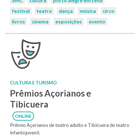
SMC
cultura
porto alegre em cena
chaves:
festival
teatro
dança
música
circo
livros
cinema
exposições
evento
CULTURA E TURISMO
Prêmios Açorianos e
Tibicuera
ONLINE
Prêmio Açorianos de teatro adulto e Tibicuera de teatro
infantojuvenil.