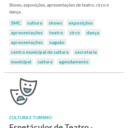
Shows, exposições, apresentações de teatro, circo e
dança.
Palavras-
SMC
cultura
shows
exposições
chaves:
apresentações
teatro
circo
dança
apresentações
saguão
centro municipal de cultura
secretaria
municipal
cultura
agendamento
CULTURA E TURISMO
Espetáculos de Teatro -