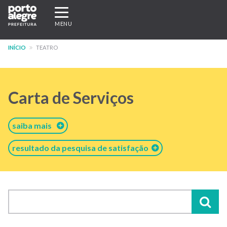
Pular
Expandir/recolher
para
navegação
MENU
o
conteúdo
INÍCIO
TEATRO
principal
Carta de Serviços
saiba mais
resultado da pesquisa de satisfação