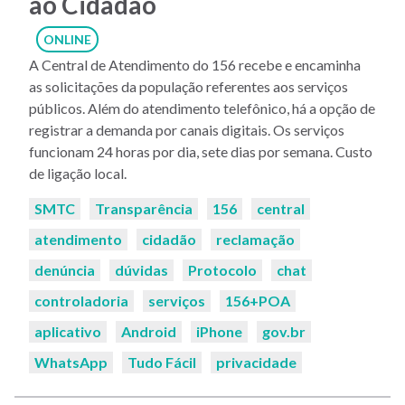
ao Cidadão
ONLINE
A Central de Atendimento do 156 recebe e encaminha
as solicitações da população referentes aos serviços
públicos. Além do atendimento telefônico, há a opção de
registrar a demanda por canais digitais. Os serviços
funcionam 24 horas por dia, sete dias por semana. Custo
de ligação local.
Palavras-
SMTC
Transparência
156
central
chaves:
atendimento
cidadão
reclamação
denúncia
dúvidas
Protocolo
chat
controladoria
serviços
156+POA
aplicativo
Android
iPhone
gov.br
WhatsApp
Tudo Fácil
privacidade