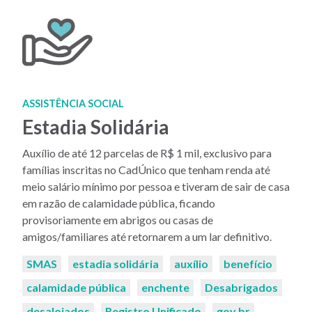
ASSISTÊNCIA SOCIAL
Estadia Solidária
Auxílio de até 12 parcelas de R$ 1 mil, exclusivo para
famílias inscritas no CadÚnico que tenham renda até
meio salário mínimo por pessoa e tiveram de sair de casa
em razão de calamidade pública, ficando
provisoriamente em abrigos ou casas de
amigos/familiares até retornarem a um lar definitivo.
Palavras-
SMAS
estadia solidária
auxílio
benefício
chaves:
calamidade pública
enchente
Desabrigados
desalojados
Registro Unificado
gov.br