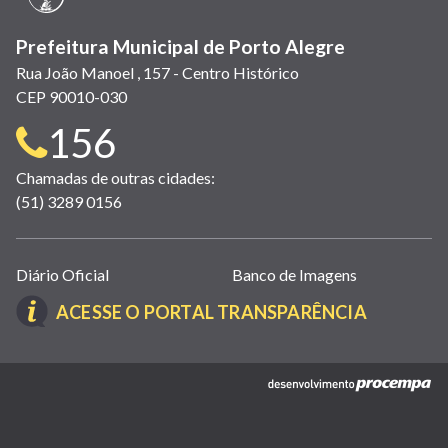
Prefeitura Municipal de Porto Alegre
Rua João Manoel , 157 - Centro Histórico
CEP 90010-030
Telefone
156
para
Chamadas de outras cidades:
(51) 3289 0156
contato:
Links
Diário Oficial
Banco de Imagens
úteis
(LINK
ACESSE O PORTAL TRANSPARÊNCIA
(abrem
ABRE
em
EM
nova
(link
NOVA
janela)
abre
JANELA)
em