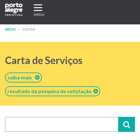
Pular
Expandir/recolher
para
navegação
MENU
o
conteúdo
INÍCIO
GOV.BR
principal
Carta de Serviços
saiba mais
resultado da pesquisa de satisfação