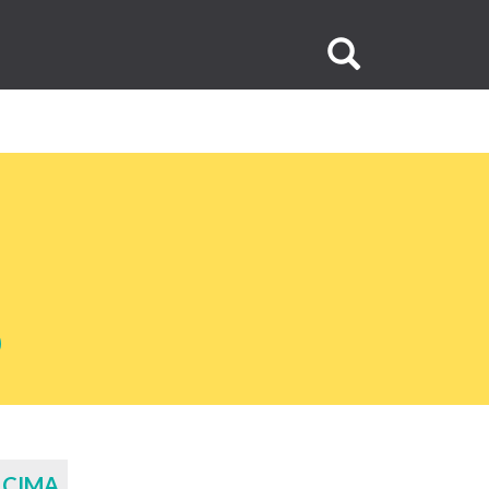
Buscar
no
site
 CIMA