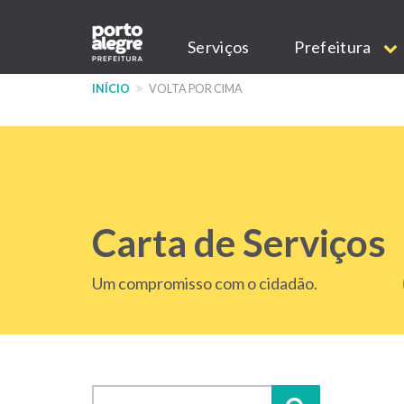
Pular
Main
para
Serviços
Prefeitura
o
navigation
conteúdo
INÍCIO
VOLTA POR CIMA
principal
Carta de Serviços
Um compromisso com o cidadão.