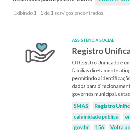
Exibindo
1 - 1
de
1
serviços encontrados.
ASSISTÊNCIA SOCIAL
Registro Unific
O Registro Unificado é u
famílias diretamente atin
permitindo a identificaçã
dados para direcionament
governos municipal, estad
Palavras-
SMAS
Registro Unifi
chaves:
calamidade pública
e
gov.br
156
Volta p