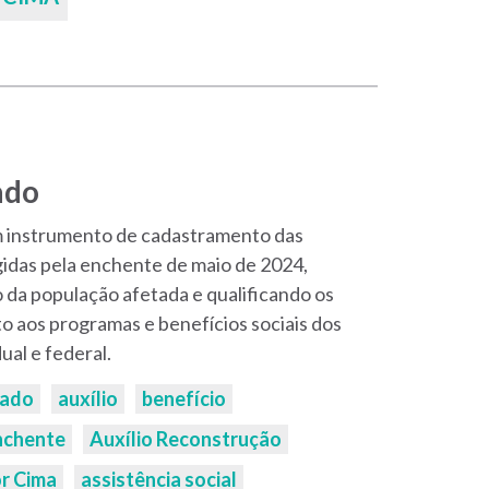
ado
m instrumento de cadastramento das
gidas pela enchente de maio de 2024,
o da população afetada e qualificando os
o aos programas e benefícios sociais dos
ual e federal.
cado
auxílio
benefício
nchente
Auxílio Reconstrução
or Cima
assistência social