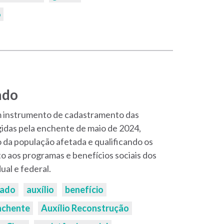
6
ado
m instrumento de cadastramento das
gidas pela enchente de maio de 2024,
o da população afetada e qualificando os
o aos programas e benefícios sociais dos
ual e federal.
cado
auxílio
benefício
nchente
Auxílio Reconstrução