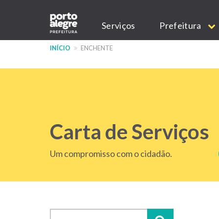
Pular
Main
para
Serviços
Prefeitura
o
navigation
conteúdo
INÍCIO
ENCHENTE
principal
Carta de Serviços
Um compromisso com o cidadão.