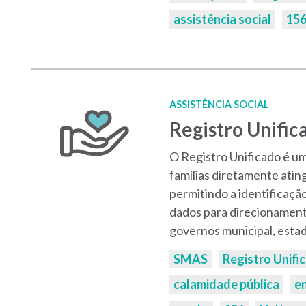
assistência social
15
ASSISTÊNCIA SOCIAL
Registro Unific
O Registro Unificado é u
famílias diretamente atin
permitindo a identificaçã
dados para direcionament
governos municipal, estad
Palavras-
SMAS
Registro Unifi
chaves:
calamidade pública
e