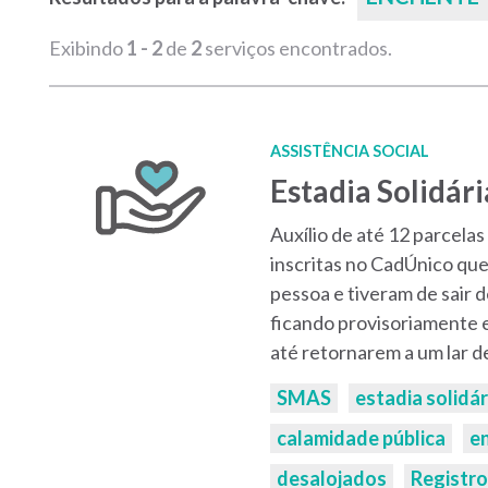
Exibindo
1 - 2
de
2
serviços encontrados.
ASSISTÊNCIA SOCIAL
Estadia Solidári
Auxílio de até 12 parcelas 
inscritas no CadÚnico que
pessoa e tiveram de sair 
ficando provisoriamente e
até retornarem a um lar de
Palavras-
SMAS
estadia solidár
chaves:
calamidade pública
e
desalojados
Registro