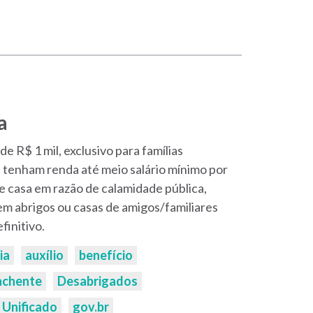
a
de R$ 1 mil, exclusivo para famílias
 tenham renda até meio salário mínimo por
de casa em razão de calamidade pública,
m abrigos ou casas de amigos/familiares
finitivo.
ia
auxílio
benefício
nchente
Desabrigados
 Unificado
gov.br