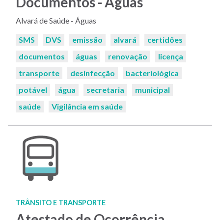
Documentos - Águas
Alvará de Saúde - Águas
Palavras-
SMS
DVS
emissão
alvará
certidões
chaves:
documentos
águas
renovação
licença
transporte
desinfecção
bacteriológica
potável
água
secretaria
municipal
saúde
Vigilância em saúde
TRÂNSITO E TRANSPORTE
Atestado de Ocorrência