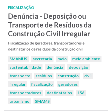
FISCALIZAÇÃO
Denúncia - Deposição ou
Transporte de Resíduos da
Construção Civil Irregular
Fiscalização de geradores, transportadores e
destinatários de resíduos da construção civil
Palavras-
SMAMUS
secretaria
meio
meio ambiente
chaves:
sustentabilidade
denúncia
deposição
transporte
resíduos
construção
civil
irregular
fiscalização
geradores
transportadores
destinatários
156
urbanismo
SMAMS