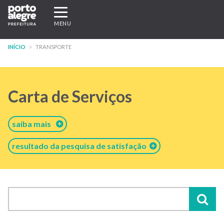
Pular
Expandir/recolher
para
navegação
MENU
o
conteúdo
INÍCIO
TRANSPORTE
principal
Carta de Serviços
saiba mais
resultado da pesquisa de satisfação