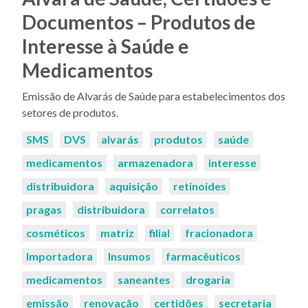
Documentos – Produtos de
Interesse à Saúde e
Medicamentos
Emissão de Alvarás de Saúde para estabelecimentos dos
setores de produtos.
Palavras-
SMS
DVS
alvarás
produtos
saúde
chaves:
medicamentos
armazenadora
interesse
distribuidora
aquisição
retinoides
pragas
distribuidora
correlatos
cosméticos
matriz
filial
fracionadora
Importadora
Insumos
farmacêuticos
medicamentos
saneantes
drogaria
emissão
renovação
certidões
secretaria