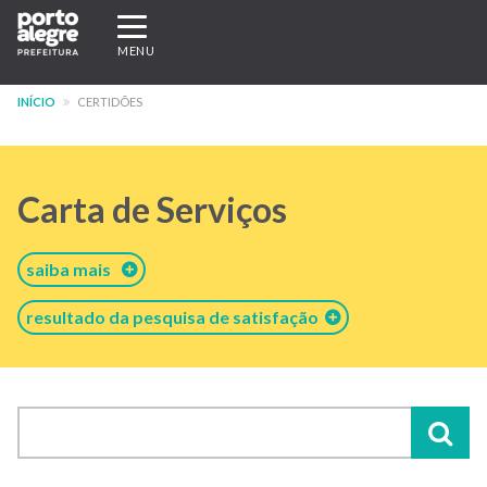
Pular
Expandir/recolher
para
navegação
MENU
o
conteúdo
INÍCIO
CERTIDÕES
principal
Carta de Serviços
saiba mais
resultado da pesquisa de satisfação