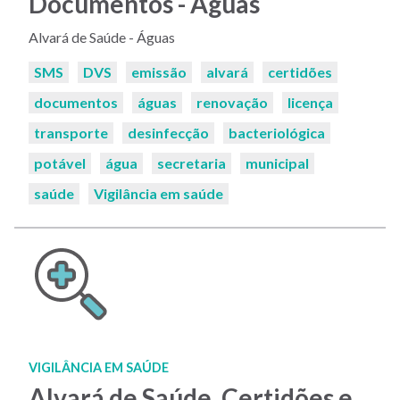
Documentos - Águas
Alvará de Saúde - Águas
Palavras-
SMS
DVS
emissão
alvará
certidões
chaves:
documentos
águas
renovação
licença
transporte
desinfecção
bacteriológica
potável
água
secretaria
municipal
saúde
Vigilância em saúde
VIGILÂNCIA EM SAÚDE
Alvará de Saúde, Certidões e