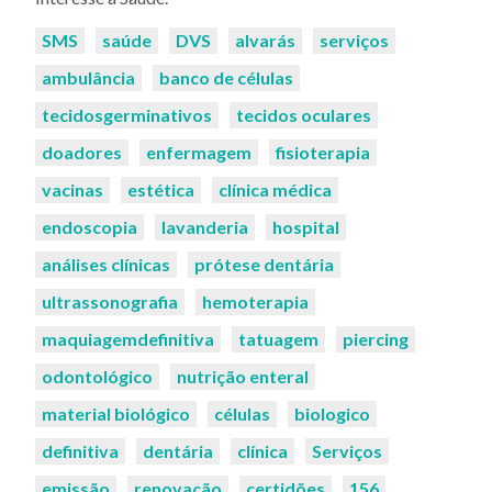
Palavras-
SMS
saúde
DVS
alvarás
serviços
chaves:
ambulância
banco de células
tecidosgerminativos
tecidos oculares
doadores
enfermagem
fisioterapia
vacinas
estética
clínica médica
endoscopia
lavanderia
hospital
análises clínicas
prótese dentária
ultrassonografia
hemoterapia
maquiagemdefinitiva
tatuagem
piercing
odontológico
nutrição enteral
material biológico
células
biologico
definitiva
dentária
clínica
Serviços
emissão
renovação
certidões
156