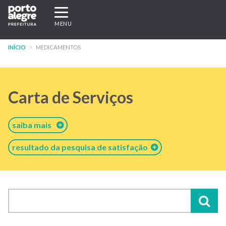
Pular
Expandir/recolher
para
navegação
MENU
o
conteúdo
INÍCIO
MEDICAMENTOS
principal
Carta de Serviços
saiba mais
resultado da pesquisa de satisfação