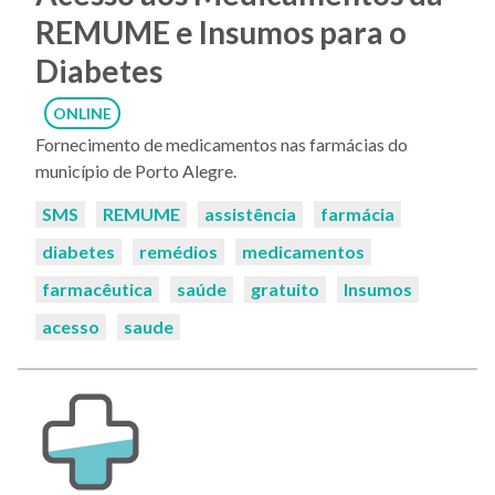
REMUME e Insumos para o
Diabetes
ONLINE
Fornecimento de medicamentos nas farmácias do
município de Porto Alegre.
Palavras-
SMS
REMUME
assistência
farmácia
chaves:
diabetes
remédios
medicamentos
farmacêutica
saúde
gratuito
Insumos
acesso
saude