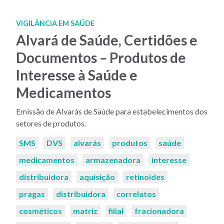
VIGILÂNCIA EM SAÚDE
Alvará de Saúde, Certidões e
Documentos – Produtos de
Interesse à Saúde e
Medicamentos
Emissão de Alvarás de Saúde para estabelecimentos dos
setores de produtos.
Palavras-
SMS
DVS
alvarás
produtos
saúde
chaves:
medicamentos
armazenadora
interesse
distribuidora
aquisição
retinoides
pragas
distribuidora
correlatos
cosméticos
matriz
filial
fracionadora