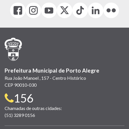
Facebook
Instagram
Youtube
X
Tiktok
LinkedIn
Flickr
(link
(link
(link
(Antigo
(link
(link
(link
abre
abre
abre
Twitter)
abre
abre
abre
em
em
em
(link
em
em
em
nova
nova
nova
abre
nova
nova
nova
janela)
janela)
janela)
em
janela)
janela)
janela)
nova
janela)
Prefeitura Municipal de Porto Alegre
Rua João Manoel , 157 - Centro Histórico
CEP 90010-030
Telefone
156
para
Chamadas de outras cidades:
(51) 3289 0156
contato: