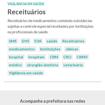
VIGILÂNCIA EM SAÚDE
Receituários
Receituários de medicamentos contendo substâncias
sujeitas a controle especial receitados por instituições
ou profissionais de saúde.
Palavras-
SMS
DVS
EVA
saúde
Receituários
chaves:
medicamentos
Instituições
clínicas
hospital
hospitais
CRM
CRO
CRMV
médico
cirurgião dentista
veterinário
Vigilância em saúde
Acompanhe a prefeitura nas redes