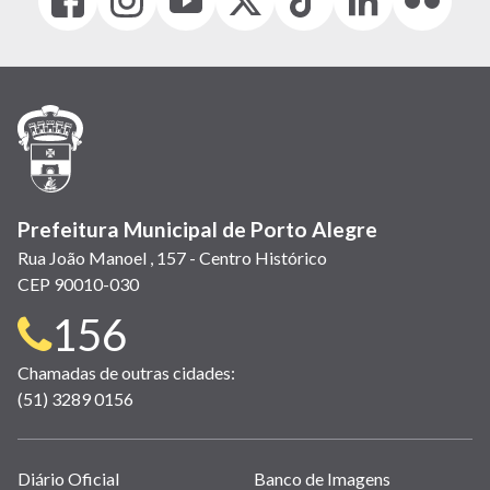
(link
(link
(link
(Antigo
(link
(link
(link
abre
abre
abre
Twitter)
abre
abre
abre
em
em
em
(link
em
em
em
nova
nova
nova
abre
nova
nova
nova
janela)
janela)
janela)
em
janela)
janela)
janela)
nova
janela)
Prefeitura Municipal de Porto Alegre
Rua João Manoel , 157 - Centro Histórico
CEP 90010-030
Telefone
156
para
Chamadas de outras cidades:
(51) 3289 0156
contato:
Links
Diário Oficial
Banco de Imagens