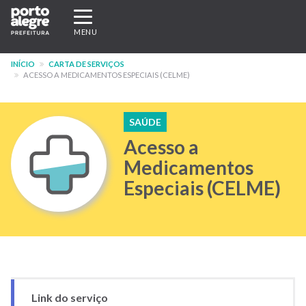
Pular
Expandir/recolher
para
navegação
MENU
o
conteúdo
INÍCIO
CARTA DE SERVIÇOS
principal
ACESSO A MEDICAMENTOS ESPECIAIS (CELME)
SAÚDE
Acesso a
Medicamentos
Especiais (CELME)
Link do serviço