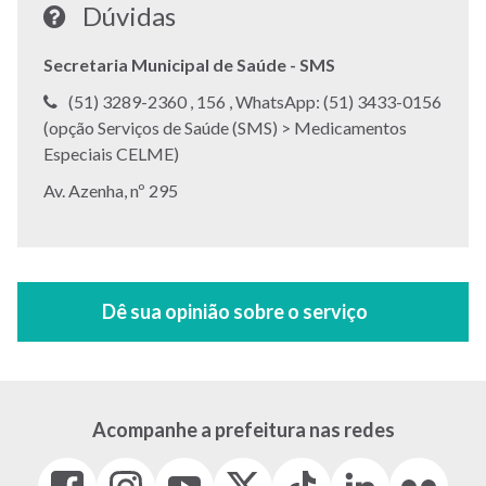
Dúvidas
Secretaria Municipal de Saúde - SMS
Telefone:
Telefone:
Telefone:
(51) 3289-2360 ,
156 ,
WhatsApp: (51) 3433-0156
(opção Serviços de Saúde (SMS) > Medicamentos
Especiais CELME)
Endereço:
Av. Azenha, nº 295
Acompanhe a prefeitura nas redes
Facebook
Instagram
Youtube
X
Tiktok
LinkedIn
Flickr