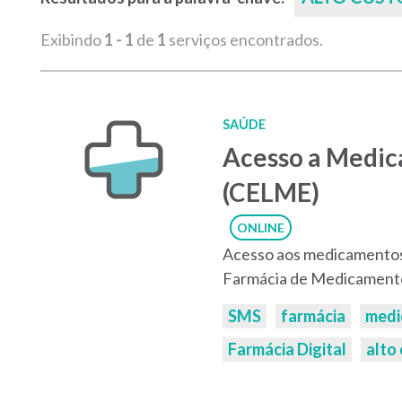
Exibindo
1 - 1
de
1
serviços encontrados.
SAÚDE
Acesso a Medic
(CELME)
ONLINE
Acesso aos medicamentos 
Farmácia de Medicamentos
Palavras-
SMS
farmácia
medi
chaves:
Farmácia Digital
alto