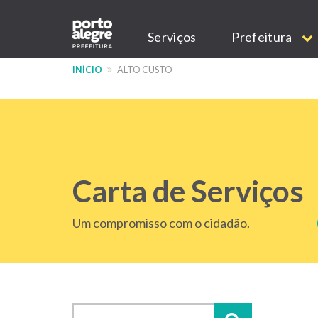
Pular
Main
para
Serviços
Prefeitura
o
navigation
conteúdo
INÍCIO
ALTO CUSTO
principal
Carta de Serviços
Um compromisso com o cidadão.