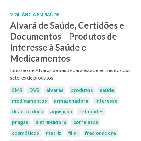
VIGILÂNCIA EM SAÚDE
Alvará de Saúde, Certidões e
Documentos – Produtos de
Interesse à Saúde e
Medicamentos
Emissão de Alvarás de Saúde para estabelecimentos dos
setores de produtos.
Palavras-
SMS
DVS
alvarás
produtos
saúde
chaves:
medicamentos
armazenadora
interesse
distribuidora
aquisição
retinoides
pragas
distribuidora
correlatos
cosméticos
matriz
filial
fracionadora