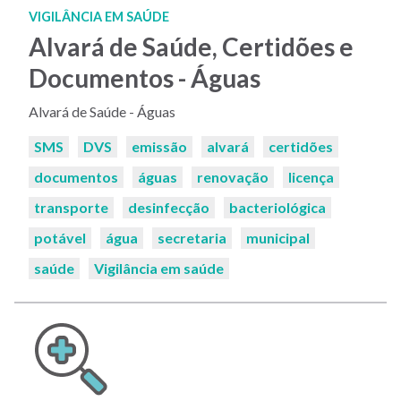
VIGILÂNCIA EM SAÚDE
Alvará de Saúde, Certidões e
Documentos - Águas
Alvará de Saúde - Águas
Palavras-
SMS
DVS
emissão
alvará
certidões
chaves:
documentos
águas
renovação
licença
transporte
desinfecção
bacteriológica
potável
água
secretaria
municipal
saúde
Vigilância em saúde