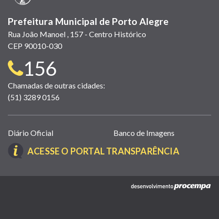
Prefeitura Municipal de Porto Alegre
Rua João Manoel , 157 - Centro Histórico
CEP 90010-030
Telefone
156
para
Chamadas de outras cidades:
(51) 3289 0156
contato:
Links
Diário Oficial
Banco de Imagens
úteis
(LINK
ACESSE O PORTAL TRANSPARÊNCIA
(abrem
ABRE
em
EM
nova
(link
NOVA
janela)
abre
JANELA)
em