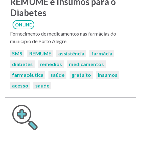
REMUME e Insumos para o
Diabetes
ONLINE
Fornecimento de medicamentos nas farmácias do
município de Porto Alegre.
Palavras-
SMS
REMUME
assistência
farmácia
chaves:
diabetes
remédios
medicamentos
farmacêutica
saúde
gratuito
Insumos
acesso
saude