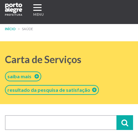
Pular
Expandir/recolher
para
navegação
MENU
o
conteúdo
INÍCIO
SAÚDE
principal
Carta de Serviços
saiba mais
resultado da pesquisa de satisfação