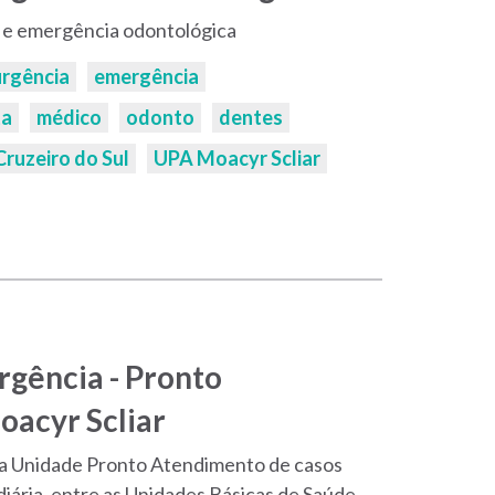
 e emergência odontológica
urgência
emergência
ta
médico
odonto
dentes
Cruzeiro do Sul
UPA Moacyr Scliar
rgência - Pronto
acyr Scliar
ma Unidade Pronto Atendimento de casos
iária, entre as Unidades Básicas de Saúde