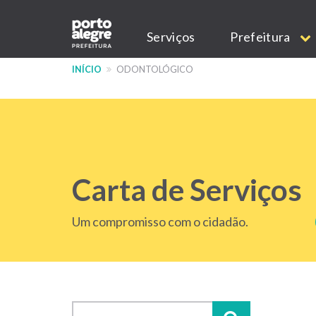
Pular
Main
para
Serviços
Prefeitura
o
navigation
conteúdo
INÍCIO
ODONTOLÓGICO
principal
Carta de Serviços
Um compromisso com o cidadão.