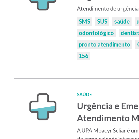
Atendimento de urgência
Palavras-
SMS
SUS
saúde
chaves:
odontológico
dentis
pronto atendimento
156
SAÚDE
Urgência e Eme
Atendimento Mo
A UPA Moacyr Scliar é u
de complexidade intermed