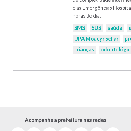
e as Emergências Hospita
horas do dia.
Palavras-
SMS
SUS
saúde
chaves:
UPA Moacyr Scliar
pr
crianças
odontológic
Acompanhe a prefeitura nas redes
Facebook
Instagram
Youtube
X
Tiktok
LinkedIn
Flickr