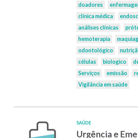
doadores
enfermag
clínica médica
endosc
análises clínicas
prót
hemoterapia
maquiag
odontológico
nutriçã
células
biologico
de
Serviços
emissão
r
Vigilância em saúde
SAÚDE
Urgência e Eme