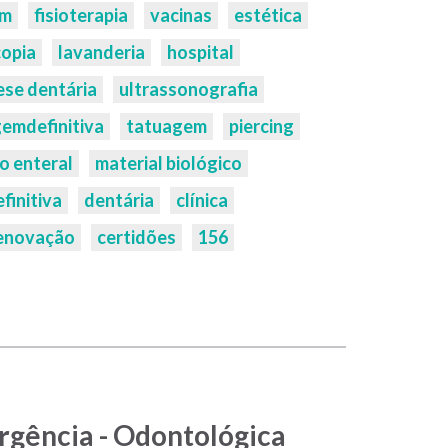
em
fisioterapia
vacinas
estética
opia
lavanderia
hospital
ese dentária
ultrassonografia
emdefinitiva
tatuagem
piercing
o enteral
material biológico
finitiva
dentária
clínica
enovação
certidões
156
rgência - Odontológica