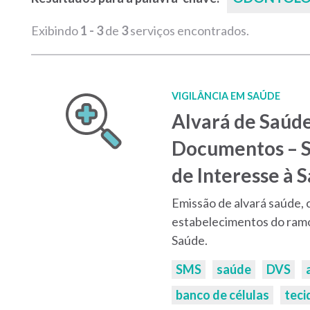
Exibindo
1 - 3
de
3
serviços encontrados.
VIGILÂNCIA EM SAÚDE
Alvará de Saúde
Documentos – Se
de Interesse à 
Emissão de alvará saúde,
estabelecimentos do ramo 
Saúde.
Palavras-
SMS
saúde
DVS
chaves:
banco de células
teci