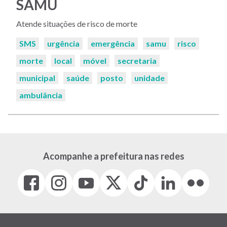
SAMU
Atende situações de risco de morte
Palavras-
SMS
urgência
emergência
samu
risco
chaves:
morte
local
móvel
secretaria
municipal
saúde
posto
unidade
ambulância
Acompanhe a prefeitura nas redes
Facebook
Instagram
Youtube
X
Tiktok
LinkedIn
Flickr
(link
(link
(link
(Antigo
(link
(link
(link
abre
abre
abre
Twitter)
abre
abre
abre
em
em
em
(link
em
em
em
nova
nova
nova
abre
nova
nova
nova