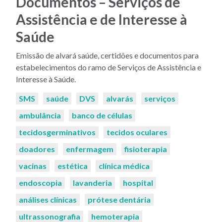
Documentos – Serviços de
Assistência e de Interesse à
Saúde
Emissão de alvará saúde, certidões e documentos para
estabelecimentos do ramo de Serviços de Assistência e
Interesse à Saúde.
Palavras-
SMS
saúde
DVS
alvarás
serviços
chaves:
ambulância
banco de células
tecidosgerminativos
tecidos oculares
doadores
enfermagem
fisioterapia
vacinas
estética
clínica médica
endoscopia
lavanderia
hospital
análises clínicas
prótese dentária
ultrassonografia
hemoterapia