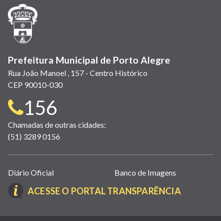
janela)
janela)
janela)
em
janela)
janela)
janela)
nova
janela)
Prefeitura Municipal de Porto Alegre
Rua João Manoel , 157 - Centro Histórico
CEP 90010-030
Telefone
156
para
Chamadas de outras cidades:
(51) 3289 0156
contato:
Links
Diário Oficial
Banco de Imagens
úteis
(LINK
ACESSE O PORTAL TRANSPARÊNCIA
(abrem
ABRE
em
EM
nova