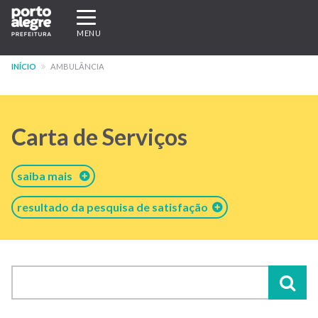
Pular
Expandir/recolher
para
navegação
MENU
o
conteúdo
INÍCIO
AMBULÂNCIA
principal
Carta de Serviços
saiba mais
resultado da pesquisa de satisfação