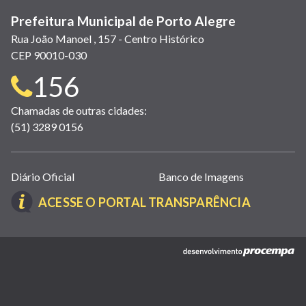
Prefeitura Municipal de Porto Alegre
Rua João Manoel , 157 - Centro Histórico
CEP 90010-030
Telefone
156
para
Chamadas de outras cidades:
(51) 3289 0156
contato:
Links
Diário Oficial
Banco de Imagens
úteis
(LINK
ACESSE O PORTAL TRANSPARÊNCIA
(abrem
ABRE
em
EM
nova
(link
NOVA
janela)
abre
JANELA)
em
nova