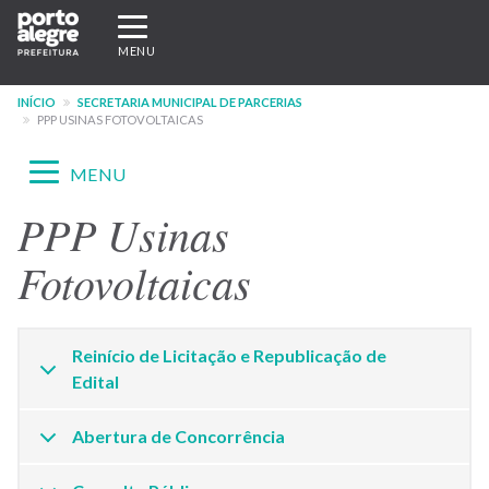
Pular
Expandir/recolher
para
navegação
MENU
o
conteúdo
INÍCIO
SECRETARIA MUNICIPAL DE PARCERIAS
principal
PPP USINAS FOTOVOLTAICAS
Expandir/recolher
MENU
navegação
PPP Usinas
Menu
-
Fotovoltaicas
site
SMP
Reinício de Licitação e Republicação de
Edital
Abertura de Concorrência