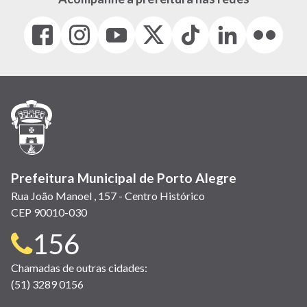
Facebook
Instagram
Youtube
X
Tiktok
LinkedIn
Flickr
(link
(link
(link
(Antigo
(link
(link
(link
abre
abre
abre
Twitter)
abre
abre
abre
em
em
em
(link
em
em
em
nova
nova
nova
abre
nova
nova
nova
janela)
janela)
janela)
em
janela)
janela)
janela)
nova
janela)
Prefeitura Municipal de Porto Alegre
Rua João Manoel , 157 - Centro Histórico
CEP 90010-030
Telefone
156
para
Chamadas de outras cidades:
(51) 3289 0156
contato: