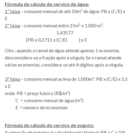
Fórmula de cálculo do serviço de água:
1ª faixa
- consumo mensal de até 20m³ de água: PB x (C/E) x
E
2ª faixa
- consumo mensal entre 21m³ e 1.000 m³:
1,43577
[PB x 0,2711 x (C/E) ] x E
Obs.: quando o ramal de água atende apenas 1 economia,
desconsidera-se a fração após a vírgula. Se o ramal atende
várias economias, considera-se até 4 dígitos após a vírgula.
3ª faixa
- consumo mensal acima de 1.000m³: PB x (C/E) x 5,5
x E
onde PB = preço básico (R$/m³)
C = consumo mensal de água (m³)
E = número de economias
Fórmula de cálculo do serviço de esgoto:
A remoção de esgotos é calculada pela fórmula PB x C x 0,8: