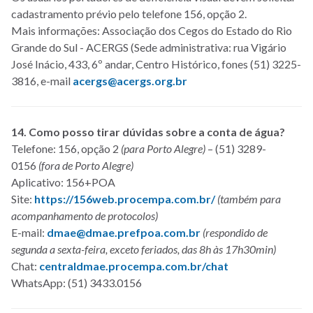
cadastramento prévio pelo telefone 156, opção 2.
Mais informações: Associação dos Cegos do Estado do Rio
Grande do Sul - ACERGS (Sede administrativa: rua Vigário
José Inácio, 433, 6º andar, Centro Histórico, fones (51) 3225-
3816, e-mail
acergs@acergs.org.br
14. Como posso tirar dúvidas sobre a conta de água?
Telefone: 156, opção 2
(para Porto Alegre)
– (51) 3289-
0156
(fora de Porto Alegre)
Aplicativo: 156+POA
Site:
https://156web.procempa.com.br/
(também para
acompanhamento de protocolos)
E-mail:
dmae@dmae.prefpoa.com.br
(respondido de
segunda a sexta-feira, exceto feriados, das 8h às 17h30min)
Chat:
centraldmae.procempa.com.br/chat
WhatsApp: (51) 3433.0156