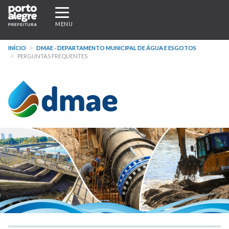
Pular
Expandir/recolher
para
navegação
MENU
o
conteúdo
INÍCIO
DMAE - DEPARTAMENTO MUNICIPAL DE ÁGUA E ESGOTOS
principal
PERGUNTAS FREQUENTES