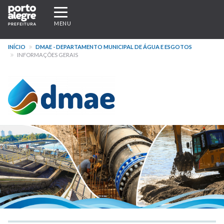
Pular
Expandir/recolher
para
navegação
MENU
o
conteúdo
INÍCIO
DMAE - DEPARTAMENTO MUNICIPAL DE ÁGUA E ESGOTOS
principal
INFORMAÇÕES GERAIS