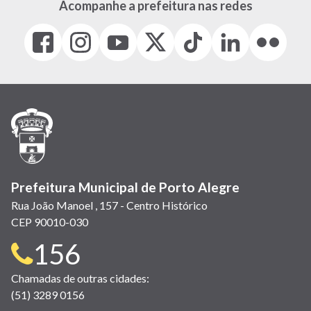
Acompanhe a prefeitura nas redes
Facebook
Instagram
Youtube
X
Tiktok
LinkedIn
Flickr
(link
(link
(link
(Antigo
(link
(link
(link
abre
abre
abre
Twitter)
abre
abre
abre
em
em
em
(link
em
em
em
nova
nova
nova
abre
nova
nova
nova
janela)
janela)
janela)
em
janela)
janela)
janela)
nova
janela)
Prefeitura Municipal de Porto Alegre
Rua João Manoel , 157 - Centro Histórico
CEP 90010-030
Telefone
156
para
Chamadas de outras cidades:
(51) 3289 0156
contato: